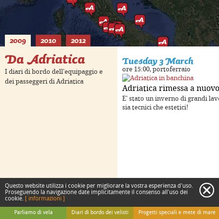
2009
2010
2012
Da Adriatica
Tuesday 3 March
ore 15:00, portoferraio
I diari di bordo dell'equipaggio e
dei passeggeri di Adriatica
Adriatica rimessa a nuov
lopment purposes only
For development purposes only
E' stato un inverno di grandi lav
sia tecnici che estetici!
Questo website utilizza i cookie per migliorare la vostra esperienza d'uso.
c
Proseguendo la navigazione date implicitamente il consenso all'uso dei
cookie.
[ informazioni ]
Keyboard shortcuts
Image may be subject to copyright
Terms
Parliamo di vela
Diari di bordo dei velisti
Progetti speciali e mete di mare