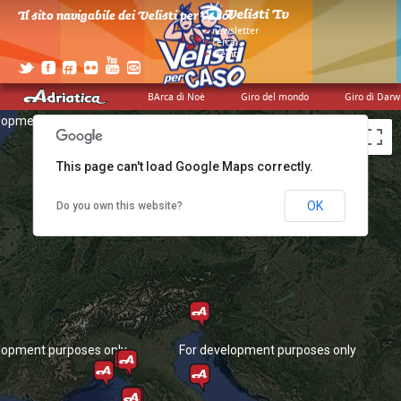
Il sito navigabile dei Velisti per Caso!
>
newsletter
>
cerca
>
credits
BArca di Noè
Giro del mondo
Giro di Darw
lopment purposes only
For development purposes only
This page can't load Google Maps correctly.
OK
Do you own this website?
lopment purposes only
For development purposes only