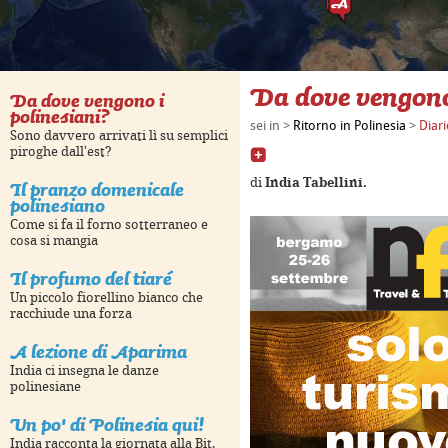
Da dove vengono
Da dove vengono i
polinesiani?
sei in >
Ritorno in Polinesia
>
Diari
Sono davvero arrivati lì su semplici
piroghe dall'est?
Il pranzo domenicale
di
India Tabellini.
polinesiano
s only
For development purposes only
For developme
Come si fa il forno sotterraneo e
cosa si mangia
Il profumo del tiaré
Un piccolo fiorellino bianco che
racchiude una forza
A lezione di Aparima
India ci insegna le danze
polinesiane
Un po' di Polinesia qui!
India racconta la giornata alla Bit,