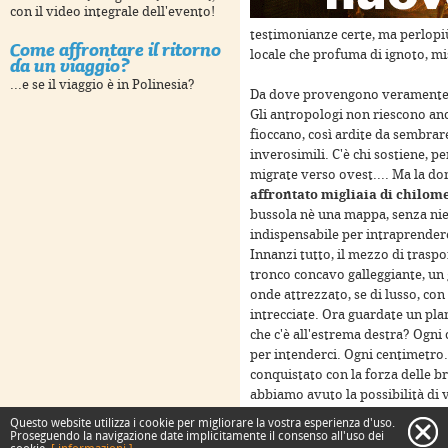
con il video integrale dell'evento!
s only
For development purposes only
For developme
testimonianze certe, ma perlopiù
Come affrontare il ritorno
locale che profuma di ignoto, mi
da un viaggio?
...e se il viaggio è in Polinesia?
Da dove provengono veramente l
Gli antropologi non riescono anc
fioccano, così ardite da sembrare
inverosimili. C'è chi sostiene, p
migrate verso ovest.... Ma la 
affrontato migliaia di chilome
bussola nè una mappa, senza nie
indispensabile per intraprender
Innanzi tutto, il mezzo di traspo
tronco concavo galleggiante, un 
s only
For development purposes only
For developme
onde attrezzato, se di lusso, con 
intrecciate. Ora guardate un pla
che c'è all'estrema destra? Ogn
per intenderci. Ogni centimetro
conquistato con la forza delle br
abbiamo avuto la possibilità di 
gare di piroghe organizzate duran
Questo website utilizza i cookie per migliorare la vostra esperienza d'uso.
c
fondo agli occhi delle ragazze a
Proseguendo la navigazione date implicitamente il consenso all'uso dei