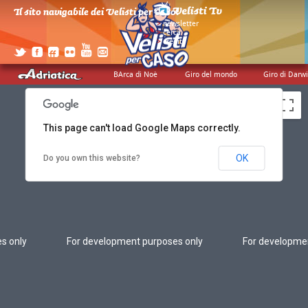
Il sito navigabile dei Velisti per Caso!
>
newsletter
>
cerca
>
credits
s only
For development purposes only
For developme
BArca di Noè
Giro del mondo
Giro di Darw
This page can't load Google Maps correctly.
OK
Do you own this website?
s only
For development purposes only
For developme