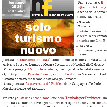
- Prima puntata:
Il
battesimo di Adriati
la scelta della barca, 
dubbi, i lavori, la
partenza!
- Seconda
puntata:
L'oceano n
scherza
, la traversat
oceanica con Cino Ric
imprevisti,
inconvenienti e inco
- Terza
puntata:
Incontriamoci a Cuba
, finalmente Adriatica tocca terra, a Cuba
arrivano Syusy e i Lunapop (Cesare Cremonini e Nicola Ballo Balestri)
- Quarta puntata:
L'atmosfera cubana
, travolti dal ballo e dalla musica
- Quinta puntata:
Passata Panama, è subito Pacifico
, in Messico con Gio
Covatta e attraverso il canale con Giorgio Comaschi
- Sesta puntata:
La traversata del Pacifico
, dalle Galapagos alle Isole
Marchesi con David Riondino
Trovate poi
on line anche il tabellone della
Tombola per l'ambiente
:
un
tombola a 60 numeri dove ogni numero corrisponde a un video con un