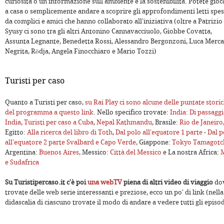
curiosità o un'informazione sull'ambiente e la sostenibilità. Potete gioc
a casa o semplicemente andare a scoprire gli approfondimenti letti spe
da complici e amici che hanno collaborato all'iniziativa (oltre a Patrizio
Syusy ci sono tra gli altri Antonino Cannavacciuolo, Giobbe Covatta,
Assunta Legnante, Benedetta Rossi, Alessandro Bergonzoni, Luca Mercall
Negrita, Rödja, Angela Finocchiaro e Mario Tozzi)
Turisti per caso
Quanto a Turisti per caso,
su Rai Play ci sono alcune delle puntate stori
del programma a questo link
. Nello specifico trovate:
India: Di passaggi
India
,
Turisti per caso a Cuba
,
Nepal Kathmandu
, Brasile:
Rio de Janeiro
Egitto:
Alla ricerca del libro di Toth
,
Dal polo all'equatore 1 parte
-
Dal p
all'equatore 2 parte Svalbard e Capo Verde
, Giappone:
Tokyo Tamagotc
Argentina:
Buenos Aires
, Messico:
Città del Messico
e La nostra Africa:
M
e Sudafrica
Su Turistipercaso.it c'è poi
una webTV
piena di altri video di viaggio
do
trovate delle web serie interessanti e preziose, ecco un po' di link (nella
didascalia di ciascuno trovate il modo di andare a vedere tutti gli episod