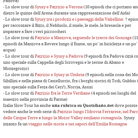
Padova)
- Lo slow tour di
Syusy e Patrizio a Verona
(10 episodi che ci portano a
dietro le quinte dell'Arena durante una rappresentazione dell'Aida)
- Lo slow tour di
Syusy tra i prodotti e i paesaggi della Valtellina
: 7 epis
per raccontare il Bitto, il Nebbiolo, il miele, le mele, la bresaola e per
imparare a fare i veri pizzoccheri
- Lo slow tour di
Patrizio a Mantova, seguendo le tracce dei Gonzaga
(1
episodi da Mantova a Revere lungo il fiume, un po' in bicicletta e un po'
acqua)
- Lo slow tour di
Patrizio e Syusy a Padova
(9 episodi fra Padova città c
uno speciale sulla Cappella degli Scrovegni e le terme di Abano e
Montegrotto)
- Lo slow tour di
Patrizio e Syusy in Umbria
(9 episodi nella zona dei Mo
Sibillini e nella piana di Castelluccio, fra i borghi storici di Todi, Gubbio 
uno speciale sulla Festa dei Ceri!), Norcia, Assisi
- Lo slow tour di
Patrizio fra le Terre Verdiane
(4 episodi nei luoghi del
maestro nella provincia di Parma)
Italia Slow Tour ha anche
una rubrica su Quotidiano.net
dove potete
vedere anche le web serie di
Patrizio lungo l'Idrovia Ferrarese
,
nel Par
delle Cinque Terre
e
lungo la Motor Valley emiliano romagnola
. Syusy
intanto fa un
viaggio nelle storie e nei sapori dell'Emilia Romagna