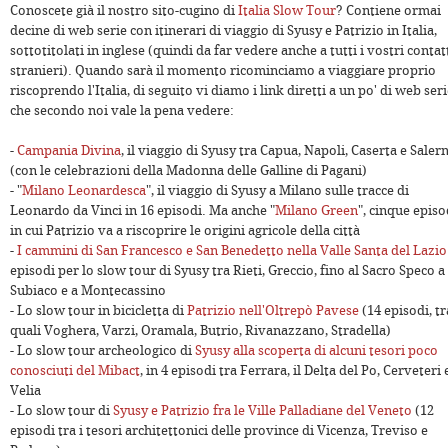
Conoscete già il nostro sito-cugino di
Italia Slow Tour
? Contiene ormai
decine di web serie con itinerari di viaggio di Syusy e Patrizio in Italia,
sottotitolati in inglese (quindi da far vedere anche a tutti i vostri contat
stranieri). Quando sarà il momento ricominciamo a viaggiare proprio
riscoprendo l'Italia, di seguito vi diamo i link diretti a un po' di web ser
che secondo noi vale la pena vedere:
-
Campania Divina
, il viaggio di Syusy tra Capua, Napoli, Caserta e Saler
(con le celebrazioni della Madonna delle Galline di Pagani)
- "
Milano Leonardesca
", il viaggio di Syusy a Milano sulle tracce di
Leonardo da Vinci in 16 episodi. Ma anche "
Milano Green
", cinque episo
in cui Patrizio va a riscoprire le origini agricole della città
-
I cammini di San Francesco e San Benedetto nella Valle Santa del Lazio
episodi per lo slow tour di Syusy tra Rieti, Greccio, fino al Sacro Speco a
Subiaco e a Montecassino
- Lo slow tour in bicicletta di
Patrizio nell'Oltrepò Pavese
(14 episodi, tr
quali Voghera, Varzi, Oramala, Butrio, Rivanazzano, Stradella)
- Lo slow tour archeologico di
Syusy alla scoperta di alcuni tesori poco
conosciuti del Mibact
, in 4 episodi tra Ferrara, il Delta del Po, Cerveteri 
Velia
- Lo slow tour di
Syusy e Patrizio fra le Ville Palladiane del Veneto
(12
episodi tra i tesori architettonici delle province di Vicenza, Treviso e