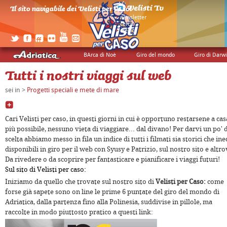
Il sito navigabile dei Velisti per Caso!
>
newsletter
>
cerca
>
credits
BArca di Noè
Giro del mondo
Giro di Darw
Tutti i nostri viaggi sul web
sei in >
Progetti speciali e mete di mare
Cari Velisti per caso, in questi giorni in cui è opportuno restarsene a casa
più possibile, nessuno vieta di viaggiare... dal divano! Per darvi un po' 
scelta abbiamo messo in fila un indice di tutti i filmati sia storici che ine
disponibili in giro per il web con Syusy e Patrizio, sul nostro sito e altro
Da rivedere o da scoprire per fantasticare e pianificare i viaggi futuri!
Sul sito di Velisti per caso:
Iniziamo da quello che trovate sul nostro sito di
Velisti per Caso:
come
forse già sapete sono on line l
e prime 6 puntate del giro del mondo di
Adriatica, dalla partenza fino alla Polinesia, suddivise in pillole, ma
raccolte in modo piuttosto pratico a questi link: