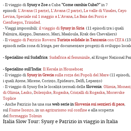
- Il viaggio di
Syusy e Zoe
a Cuba
"Come cambia Cuba?"
in
7
episodi:
L'Avana (1 parte)
,
L'Avana (2 parte)
,
La valle di Vinales
,
Cayo
Levisa
,
Speciale sul 1 maggio a L'Avana
,
La Baia dei Porci e
Cienfuegos
,
Trinidad
.
- Viaggi impossibili:
il viaggio di
Syusy in Siria
(11 episodi tra i quali
Palmira, Aleppo, Damasco, Mari, Maaloula, Krak des Chevaliers)
- Il
viaggio di Patrizio Roversi
Turista solidale in Tanzania
con CEFA
(13
episodi nella zona di Iringa, per documentare progetti di sviluppo local
- Specialino sul Sudafrica
:
Sudafrica al femminile
, al Kruger National Pa
- Specialino sull'India
:
Il Kerala in Houseboat
- Il viaggio di
Syusy in Grecia
sulla rotta dei Popoli del Mare
(11 episodi,
i quali Atene, Micene, Corinto, Epidauro, Delfi, Lepanto)
- Il viaggio di Syusy fra le località termali della
Slovenia
:
Olimia
,
Monast
di Olimia
,
Lasko
,
Dolenjske
,
Rogaska
,
Cristalli di Rogaska
,
Moravske
Toplice
- Anche Patrizio ha una sua
web serie in
Slovenia sui sentieri di pace
,
sul
Fiume Isonzo
, in
un agriturismo sul confine
e alla scoperta
del
formaggio Tolmin
Italia Slow Tour: Syusy e Patrizio in viaggio in Italia