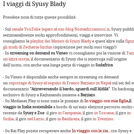
I viaggi di Syusy Blady
Prendete nota di tutte queste possiblità:
- Sul
canale YouTube legato al suo blog Nomadizziamoci.it
, Syusy pubbl
settimanalmente molti approfondimenti, viaggi e interviste. Vi
consigliamo la
playlist dei Misteri di Syusy Blady
e quest'altra sulla
figu
gli studi di Zecharia Sitchin
(ispirazione per molti suoi viaggi!)
- In
streaming on demand su Vimeo
vi consigliamo poi la visione di
Tut
un'altra storia
, il documentario di Syusy che si interroga sull'origine
dell'uomo, con anche una lunga parte di viaggio in
Sudafrica
- Su Vimeo è disponibile anche sempre in streaming on demand
un
reportage di Syusy al seguito di Franco Battiato in Nepal
sul set del 
documentario
"Attraversando il bardo, sguardi sull'Aldilà"
. Un backsta
esclusivo di Syusy a Kathmandu insieme a
Battiato
.
- Su Mediaset Play ci sono tutte le puntate di
In viaggio con mia figlia
,
il
viaggio in Italia sostenibile
a bordo di un'auto elettrica percorso molto 
recente da
Syusy e Zoe
: il giro
in Campania
, il giro
in Toscana
, il giro
in
Sicilia
, il giro
nel Lazio
, il giro
in Basilicata
, il giro
in Trentino
.
- Su Rai Play potete recuperare anche
In viaggio con la zia
, con Syusy e