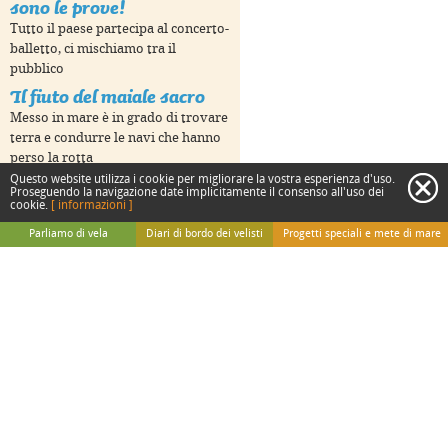
sono le prove!
Tutto il paese partecipa al concerto-
oses only
For development purposes only
For develop
balletto, ci mischiamo tra il
pubblico
Il fiuto del maiale sacro
Messo in mare è in grado di trovare
terra e condurre le navi che hanno
perso la rotta
La grande festa delle
Questo website utilizza i cookie per migliorare la vostra esperienza d'uso.
c
Proseguendo la navigazione date implicitamente il consenso all'uso dei
Marchesi
cookie.
[ informazioni ]
Keyboard shortcuts
Image may be subject to copyright
Terms
Si celebra l'autonomia e l'identità
Parliamo di vela
Diari di bordo dei velisti
Progetti speciali e mete di mare
dell'arcipelago, più da Tahiti che
La teoria
Da Adriatica
Speciale isole italiane
dalla Francia in realtà!
La pratica
Da Gigi e Irene
Speciale Sicilia
Danze maori, un mucchio
oses only
For development purposes only
For develop
Gli avvistamenti
Da Simone Perotti
Speciale Polinesia
selvaggio
Biblioteca di bordo
Dai Velisti per Caso
Speciale Thailandia
Danzano per ribadire
Curiosità marinare
Da Paolo Ghidotti (Sub)
Slow Tour Padano
rivendicazioni politiche, sotto gli
Dizionario marinaresco
Tutti i nostri viaggi sul web
Vela per tutti
occhi del presidente
Vela sostenibile
Riprendiamo il mare,
Medico di bordo
verso Western Samoa
News di mare e di terra
Equipaggio collaudato e rodato,