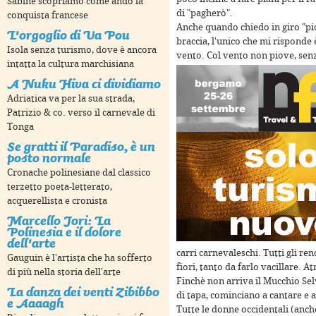
Sabine scopriamo come andò la
di "pagherò".
conquista francese
Anche quando chiedo in giro "piov
L'orgoglio di Ua Pou
braccia, l'unico che mi risponde è
Isola senza turismo, dove è ancora
vento. Col vento non piove, sen
intatta la cultura marchisiana
A Nuku Hiva ci dividiamo
Adriatica va per la sua strada,
Patrizio & co. verso il carnevale di
oses only
For development purposes only
For develop
Tonga
Se gratti il Paradiso, è un
posto normale
Cronache polinesiane dal classico
terzetto poeta-letterato,
acquerellista e cronista
Marcello Jori: La
Polinesia e il dolore
dell'arte
carri carnevaleschi. Tutti gli r
Gauguin è l'artista che ha sofferto
fiori, tanto da farlo vacillare. 
di più nella storia dell'arte
Finchè non arriva il Mucchio Sel
La danza dei venti Zibibbo
oses only
For development purposes only
For develop
di tapa, cominciano a cantare e a 
e Aaaagh
Tutte le donne occidentali (anche