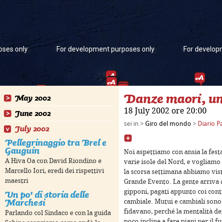
oses only
For development purposes only
For develop
Danze maori, un
May 2002
18 July 2002 ore 20:00
June 2002
sei in >
Giro del mondo
>
Diario P
July 2002
Pellegrinaggio tra Brel e
Gauguin
Noi aspettiamo con ansia la festa
A Hiva Oa con David Riondino e
varie isole del Nord, e vogliamo 
Marcello Iori, eredi dei rispettivi
la scorsa settimana abbiamo vist
oses only
For development purposes only
For develop
maestri
Grande Evento. La gente arriva a
Un po' di storia delle
gipponi, pagati appunto coi con
Marchesi
cambiale. Mutui e cambiali sono
fidavano, perché la mentalità dei
Parlando col Sindaco e con la guida
poco incline a fare piani per il f