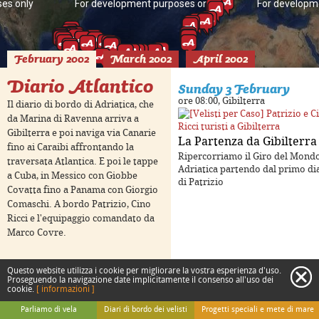
es only
For development purposes only
For developm
February 2002
March 2002
April 2002
Diario Atlantico
Sunday 3 February
ore 08:00, Gibilterra
Il diario di bordo di Adriatica, che
da Marina di Ravenna arriva a
Gibilterra e poi naviga via Canarie
La Partenza da Gibilterra
fino ai Caraibi affrontando la
Ripercorriamo il Giro del Mondo
traversata Atlantica. E poi le tappe
Adriatica partendo dal primo di
a Cuba, in Messico con Giobbe
di Patrizio
es only
For development purposes only
For developm
Covatta fino a Panama con Giorgio
Comaschi. A bordo Patrizio, Cino
Ricci e l'equipaggio comandato da
Marco Covre.
Questo website utilizza i cookie per migliorare la vostra esperienza d'uso.
c
Proseguendo la navigazione date implicitamente il consenso all'uso dei
cookie.
[ informazioni ]
Keyboard shortcuts
Image may be subject to copyright
Terms
Parliamo di vela
Diari di bordo dei velisti
Progetti speciali e mete di mare