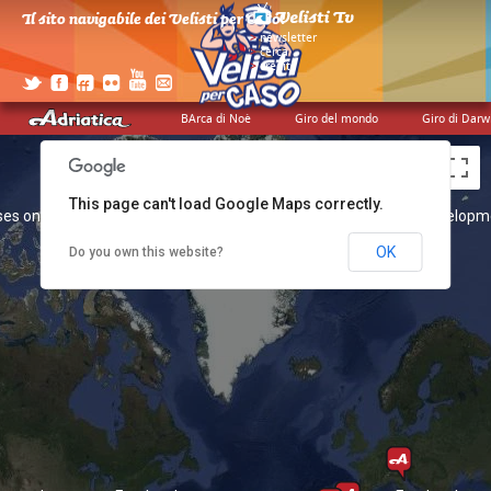
Il sito navigabile dei Velisti per Caso!
>
newsletter
>
cerca
>
credits
BArca di Noè
Giro del mondo
Giro di Darw
This page can't load Google Maps correctly.
es only
For development purposes only
For developm
OK
Do you own this website?