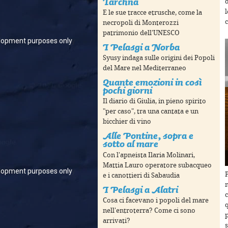
Tarchna
d
E le sue tracce etrusche, come la
c
necropoli di Monterozzi
patrimonio dell'UNESCO
lopment purposes only
For development purposes only
I Pelasgi a Norba
Syusy indaga sulle origini dei Popoli
del Mare nel Mediterraneo
Quante emozioni in così
pochi giorni
Il diario di Giulia, in pieno spirito
"per caso", tra una cantata e un
bicchier di vino
Alle Pontine, sopra e
sotto al mare
Con l'apneista Ilaria Molinari,
Mattia Lauro operatore subacqueo
lopment purposes only
For development purposes only
e i canottieri di Sabaudia
m
I Pelasgi a Alatri
Cosa ci facevano i popoli del mare
nell'entroterra? Come ci sono
arrivati?
s