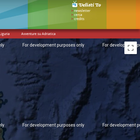
>
newsletter
>
cerca
>
credits
Liguria
Avventure su Adriatica
nly
For development purposes only
For development p
nly
For development purposes only
For development p