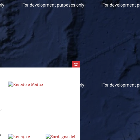
nly
For development purposes only
For development p
nly
For development purposes only
For development p
e
i