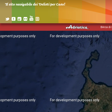
Il sito navigabile dei Velisti per Caso!
BArca di
lopment purposes only
For development purposes only
lopment purposes only
For development purposes only