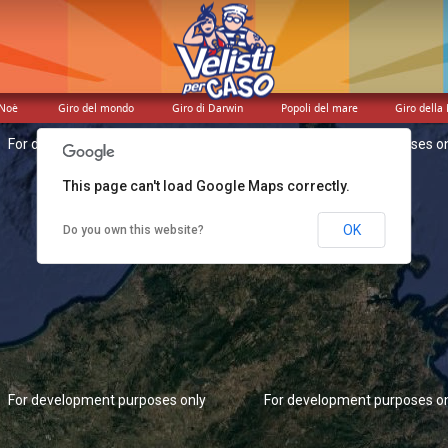
 Noè
Giro del mondo
Giro di Darwin
Popoli del mare
Giro della 
For development purposes only
For development purposes o
This page can't load Google Maps correctly.
OK
Do you own this website?
For development purposes only
For development purposes o