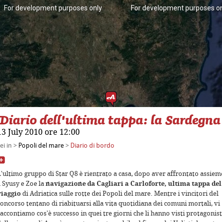
For development purposes only
For development purposes o
Diario dell'ultima tappa: la Sardegna
13 July 2010 ore 12:00
For development purposes only
For development purposes o
ei in >
Popoli del mare
>
Diario di bordo
L'ultimo gruppo di Star Q8 è rientrato a casa, dopo aver affrontato assiem
a Syusy e Zoe la
navigazione da Cagliari a Carloforte, ultima tappa del
viaggio
di Adriatica sulle rotte dei Popoli del mare. Mentre i vincitori del
oncorso tentano di riabituarsi alla vita quotidiana dei comuni mortali, vi
accontiamo cos'è successo in quei tre giorni che li hanno visti protagonist