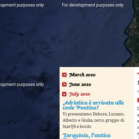
lopment purposes only
For development purposes only
March 2010
June 2010
lopment purposes only
For development purposes only
s
July 2010
Adriatica è arrivata alle
isole Pontine!
Vi presentiamo Debora, Luciano,
Alberto e Giulia, terzo gruppo di
StarQ8 a bordo
c
Tarquinia, l'antica
r