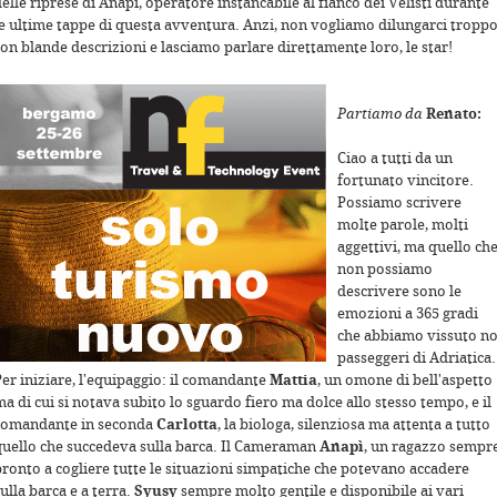
elle riprese di Anapì, operatore instancabile al fianco dei Velisti durante
le ultime tappe di questa avventura. Anzi, non vogliamo dilungarci tropp
on blande descrizioni e lasciamo parlare direttamente loro, le star!
For development purposes only
For development purposes o
Partiamo da
Renato:
Ciao a tutti da un
fortunato vincitore.
Possiamo scrivere
molte parole, molti
aggettivi, ma quello ch
non possiamo
descrivere sono le
emozioni a 365 gradi
che abbiamo vissuto no
passeggeri di Adriatica.
For development purposes only
For development purposes o
Per iniziare, l'equipaggio: il comandante
Mattia
, un omone di bell'aspetto
a di cui si notava subito lo sguardo fiero ma dolce allo stesso tempo, e il
comandante in seconda
Carlotta
, la biologa, silenziosa ma attenta a tutto
quello che succedeva sulla barca. Il Cameraman
Anapì
, un ragazzo sempr
pronto a cogliere tutte le situazioni simpatiche che potevano accadere
ulla barca e a terra.
Syusy
sempre molto gentile e disponibile ai vari