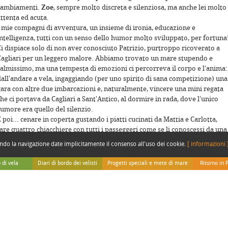
cambiamenti.
Zoe
, sempre molto discreta e silenziosa, ma anche lei molto
ttenta ed acuta.
I mie compagni di avventura, un insieme di ironia, educazione e
intelligenza, tutti con un senso dello humor molto sviluppato, per fortuna
Ci dispiace solo di non aver conosciuto Patrizio, purtroppo ricoverato a
Cagliari per un leggero malore. Abbiamo trovato un mare stupendo e
calmissimo, ma una tempesta di emozioni ci percorreva il corpo e l'anima:
For development purposes only
For development purposes o
dall'andare a vela, ingaggiando (per uno spirito di sana competizione) una
gara con altre due imbarcazioni e, naturalmente, vincere una mini regata
he ci portava da Cagliari a Sant'Antico, al dormire in rada, dove l'unico
rumore era quello del silenzio.
 poi... cenare in coperta gustando i piatti cucinati da Mattia e Carlotta,
are quattro chiacchiere con tutti i passeggeri come se li conoscessi da una
ita, il cielo stellato che si univa all'orizzonte e ti avvolgeva totalmente, la
endo la navigazione date implicitamente il consenso all'uso dei cookie.
[ informazioni 
erenità e la felicità che poi diventavano a tratti malinconia, pensando che
non avrei potuto dividere questa stupenda esperienza con i miei cari, mia
 di vela
Diari di bordo dei velisti
Progetti speciali e mete di mare
Ritorno in 
moglie Daniela e i miei figli, Francesco e Armando. Ma sempre con la vogli
Da Adriatica
Speciale isole italiane
Ritorno in P
i fare del tutto per poter far vivere, prima o poi, queste emozioni anche 
Da Gigi e Irene
Speciale Sicilia
Diario di Sy
loro. Per questo dico che che non è un addio ma un arrivederci.
enti
Da Simone Perotti
Speciale Polinesia
Diario di In
razie alla Q8 ed a tutti quelli che mi hanno dato la possibilità di vivere
For development purposes only
For development purposes o
i bordo
Dai Velisti per Caso
Speciale Thailandia
Diario di B
quest'esperienza indimenticabile. E un grazie anche hai miei compagni di
rinare
Da Paolo Ghidotti (Sub)
Slow Tour Padano
avventura, che mi hanno sopportato.
marinaresco
Tutti i nostri viaggi sul web