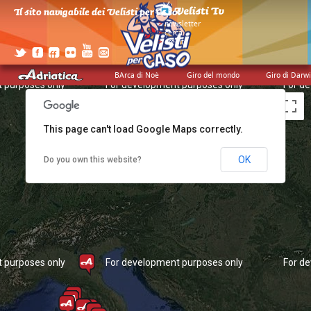
Il sito navigabile dei Velisti per Caso!
>
newsletter
>
cerca
>
credits
BArca di Noè
Giro del mondo
Giro di Darw
 purposes only
For development purposes only
For d
This page can't load Google Maps correctly.
OK
Do you own this website?
 purposes only
For development purposes only
For d