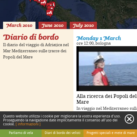
March 2010
June 2010
July 2010
Diario di bordo
Monday 1 March
ore 12:00, bologna
Il diario del viaggio di Adriatica nel
Mar Mediterraneo sulle tracce dei
 purposes only
For development purposes only
For d
Popoli del Mare
Alla ricerca dei Popoli del
Mare
In viaggio nel Mediterraneo sull
rotta degli antichi navigatori
Questo website utilizza i cookie per migliorare la vostra esperienza d'uso.
c
Proseguendo la navigazione date implicitamente il consenso all'uso dei
cookie.
[ informazioni ]
Keyboard shortcuts
Image may be subject to copyright
Terms
Parliamo di vela
Diari di bordo dei velisti
Progetti speciali e mete di mare
 purposes only
For development purposes only
For d