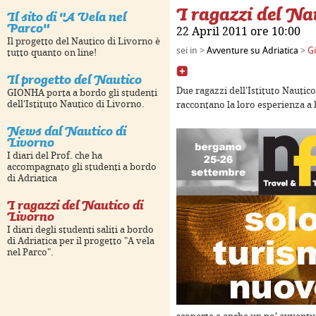
I ragazzi del Na
Il sito di "A Vela nel
Parco"
22 April 2011 ore 10:00
Il progetto del Nautico di Livorno è
sei in >
Avventure su Adriatica
>
Gi
tutto quanto on line!
Il progetto del Nautico
only
For development purposes only
For development
Due ragazzi dell'Istituto Nautico
GIONHA porta a bordo gli studenti
dell'Istituto Nautico di Livorno.
raccontano la loro esperienza a
News dal Nautico di
Livorno
I diari del Prof. che ha
accompagnato gli studenti a bordo
di Adriatica
I ragazzi del Nautico di
Livorno
I diari degli studenti saliti a bordo
di Adriatica per il progetto "A vela
nel Parco".
only
For development purposes only
For development