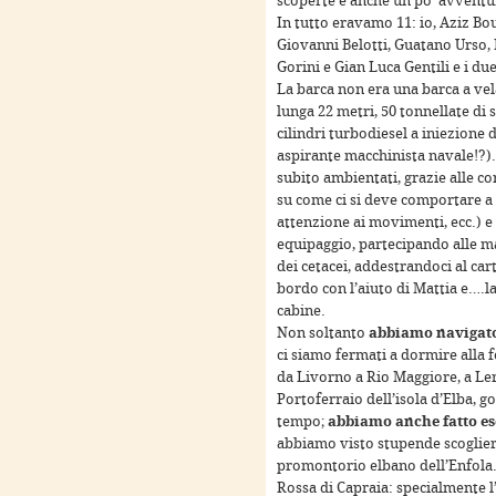
scoperte e anche un po’ avventu
In tutto eravamo 11: io, Aziz Bo
Giovanni Belotti, Guatano Urso, 
Gorini e Gian Luca Gentili e i du
La barca non era una barca a ve
lunga 22 metri, 50 tonnellate di
cilindri turbodiesel a iniezione
aspirante macchinista navale!?)
subito ambientati, grazie alle co
only
For development purposes only
For development
su come ci si deve comportare a 
attenzione ai movimenti, ecc.) e
equipaggio, partecipando alle m
dei cetacei, addestrandoci al car
bordo con l’aiuto di Mattia e….l
cabine.
Non soltanto
abbiamo navigat
ci siamo fermati a dormire alla 
da Livorno a Rio Maggiore, a Leri
Portoferraio dell’isola d’Elba, go
tempo;
abbiamo anche fatto es
abbiamo visto stupende scogliere 
promontorio elbano dell’Enfola. 
only
For development purposes only
For development
Rossa di Capraia: specialmente l