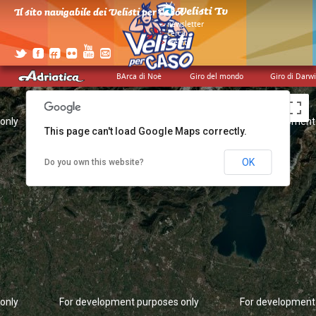
Il sito navigabile dei Velisti per Caso!
>
newsletter
>
cerca
>
credits
BArca di Noè
Giro del mondo
Giro di Darw
only
For development purposes only
For development
This page can't load Google Maps correctly.
OK
Do you own this website?
only
For development purposes only
For development