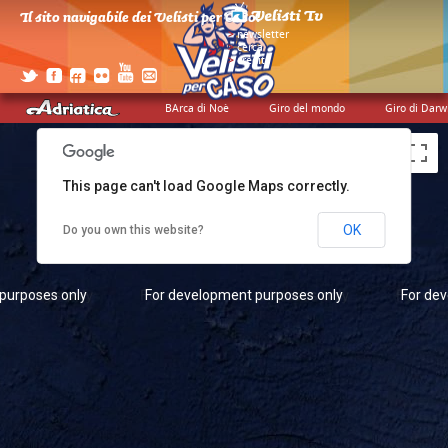
Il sito navigabile dei Velisti per Caso!
>
newsletter
purposes only
For development purposes only
For de
>
cerca
>
credits
BArca di Noè
Giro del mondo
Giro di Darw
This page can't load Google Maps correctly.
OK
Do you own this website?
purposes only
For development purposes only
For de