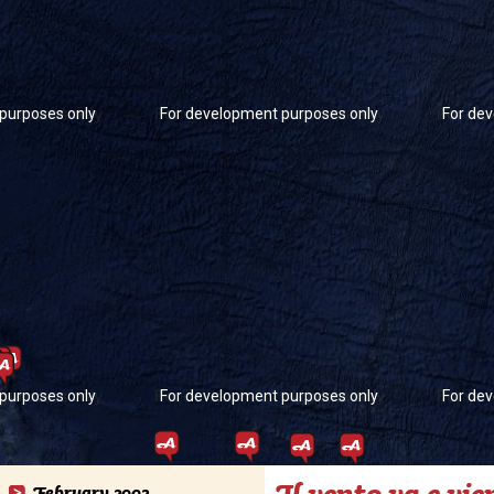
purposes only
For development purposes only
For de
purposes only
For development purposes only
For de
Il vento va e vi
February 2002