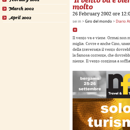
molto
March 2002
26 February 2002 ore 12:
April 2002
sei in >
Giro del mondo
>
Diario A
Il vento va e viene. Ormai non 
miglia. Covre e anche Cino, una
purposes only
For development purposes only
For de
della traversata il vento dovreb
la famosa corrente, che dovrebbe
niente. Il vento continua a soffi
purposes only
For development purposes only
For de