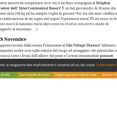
parte ancora da completare, ecco chi ci ha fatto compagnia al
Dolphin
Center dell' InterContinental Resort!
È un bel giovanotto di 18 anni che
esa circa 240 kg ed ha sempre voglia di giocare! Per me che amo i delfini 
la realizzazione di un sogno nel sogno! Esperienza unica! PS mi scuso se la
foto non è il massimo ma le altre sono su cd ed io non avevo modo di
eggerlo al momento... ;)
poses only
For development purposes only
For develo
28 Novembre
Appena tornati dalla serata Polinesiana al
Tiki Village Theatre
! Abbiamo
mparato molte cose sulla cultura del luogo ed assaggiato cibi particolari e
gustosi come i frutti dell'albero del pane e l'ormai immancabile
poisson
cru con cocco ed ananas
... lo spettacolo finale è stato coloratissimo e
endo la navigazione date implicitamente il consenso all'uso dei cookie.
[ informazioni 
oinvolgente, ma la cosa che più ci ha colpito è stata la straordinaria
entilezza e disponibilità degli artisti, animatori, guide, cuochi, musicisti...
 di vela
Diari di bordo dei velisti
Progetti speciali e mete di mare
Ritorno in 
insomma, l'
ospitalità e l'accoglienza
per i Polinesiani sono davvero sacr
Da Adriatica
Speciale isole italiane
Ritorno in P
e queste persone stasera c'è l'hanno dimostrato! Maururu! :)
Da Gigi e Irene
Speciale Sicilia
Diario di Sy
enti
Da Simone Perotti
Speciale Polinesia
Diario di In
29 Novembre
i bordo
Dai Velisti per Caso
Speciale Thailandia
Diario di B
..mattino...
rinare
Da Paolo Ghidotti (Sub)
Slow Tour Padano
poses only
For development purposes only
For develo
Ebbene si, siamo a
Bora Bora
! Oggi abbiamo viaggiato con Air Tahiti
marinaresco
Tutti i nostri viaggi sul web
facendo "scalo" a Raiatea (aimè senza scendere dall'aereo) prima di
i
raggiungere la nostra meta... eravamo un po' dispiaciuti di dover già
bile