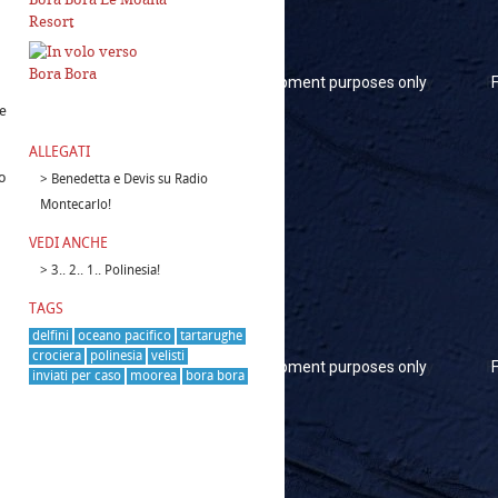
pment purposes only
For development purposes only
e
ALLEGATI
o
>
Benedetta e Devis su Radio
Montecarlo!
VEDI ANCHE
>
3.. 2.. 1.. Polinesia!
TAGS
delfini
oceano pacifico
tartarughe
crociera
polinesia
velisti
pment purposes only
For development purposes only
inviati per caso
moorea
bora bora