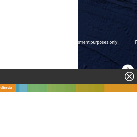
è
pment purposes only
For development purposes only
c
]
Keyboard shortcuts
Image may be subject to copyright
Terms
Polinesia
e
olinesia
usy e Zoe
dia
enedetta
pment purposes only
For development purposes only