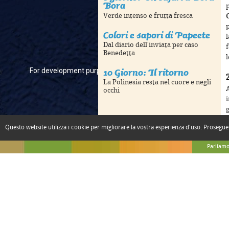
Bora
Verde intenso e frutta fresca
p
Colori e sapori di Papeete
Dal diario dell'inviata per caso
Benedetta
l
10 Giorno: Il ritorno
For development purposes only
For development pur
La Polinesia resta nel cuore e negli
occhi
i
Questo website utilizza i cookie per migliorare la vostra esperienza d'uso. Prosegu
c
g
Parliamo
La teoria
La pratica
Gli avvistam
Biblioteca d
.
Curiosità ma
For development purposes only
For development pur
Dizionario 
Vela per tutt
Vela sosteni