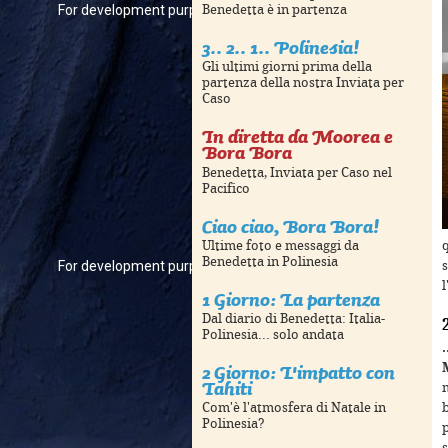
For development purposes only
For development pur
Benedetta è in partenza
3.. 2.. 1.. Polinesia!
Gli ultimi giorni prima della
partenza della nostra Inviata per
Caso
In diretta da Moorea e
Bora Bora
Benedetta, Inviata per Caso nel
Pacifico
Ciao ciao, Bora Bora!
Ultime foto e messaggi da
Benedetta in Polinesia
For development purposes only
For development pur
l
1 Giorno: La partenza
Dal diario di Benedetta: Italia-
Polinesia... solo andata
.
2 Giorno: L'impatto con
Tahiti
Com'è l'atmosfera di Natale in
Polinesia?
s