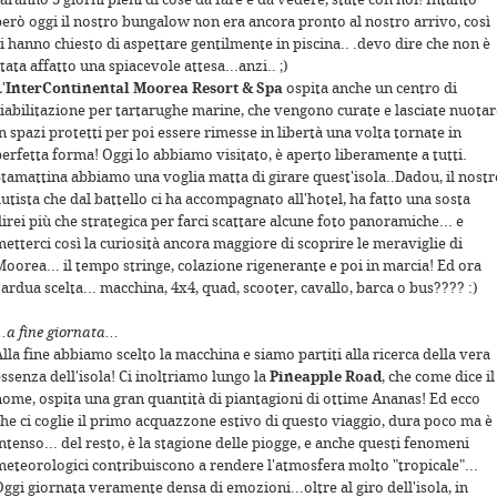
però oggi il nostro bungalow non era ancora pronto al nostro arrivo, così
i hanno chiesto di aspettare gentilmente in piscina.. .devo dire che non è
tata affatto una spiacevole attesa...anzi.. ;)
poses only
For development purposes only
For develo
'
InterContinental Moorea Resort & Spa
ospita anche un centro di
riabilitazione per tartarughe marine, che vengono curate e lasciate nuotar
n spazi protetti per poi essere rimesse in libertà una volta tornate in
perfetta forma! Oggi lo abbiamo visitato, è aperto liberamente a tutti.
Stamattina abbiamo una voglia matta di girare quest'isola..Dadou, il nostr
utista che dal battello ci ha accompagnato all'hotel, ha fatto una sosta
irei più che strategica per farci scattare alcune foto panoramiche... e
etterci così la curiosità ancora maggiore di scoprire le meraviglie di
Moorea... il tempo stringe, colazione rigenerante e poi in marcia! Ed ora
'ardua scelta... macchina, 4x4, quad, scooter, cavallo, barca o bus???? :)
..a fine giornata...
lla fine abbiamo scelto la macchina e siamo partiti alla ricerca della vera
poses only
For development purposes only
For develo
ssenza dell'isola! Ci inoltriamo lungo la
Pineapple Road
, che come dice il
nome, ospita una gran quantità di piantagioni di ottime Ananas! Ed ecco
che ci coglie il primo acquazzone estivo di questo viaggio, dura poco ma è
ntenso... del resto, è la stagione delle piogge, e anche questi fenomeni
meteorologici contribuiscono a rendere l'atmosfera molto "tropicale"...
ggi giornata veramente densa di emozioni...oltre al giro dell'isola, in