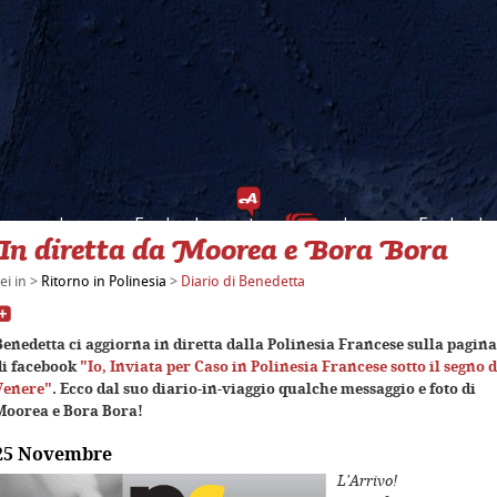
poses only
For development purposes only
For develo
In diretta da Moorea e Bora Bora
ei in >
Ritorno in Polinesia
>
Diario di Benedetta
Benedetta ci aggiorna in diretta dalla Polinesia Francese sulla pagina
di facebook
"Io, Inviata per Caso in Polinesia Francese sotto il segno d
Venere"
. Ecco dal suo diario-in-viaggio qualche messaggio e foto di
Moorea e Bora Bora!
25 Novembre
L'Arrivo!