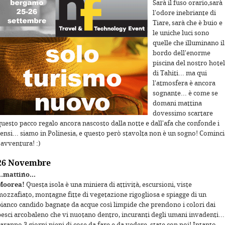
Sarà il fuso orario,sarà
poses only
For development purposes only
For develo
l'odore inebriante di
Tiare, sarà che è buio e
le uniche luci sono
quelle che illuminano il
bordo dell'enorme
piscina del nostro hotel
di Tahiti... ma qui
l'atmosfera è ancora
sognante... è come se
domani mattina
dovessimo scartare
questo pacco regalo ancora nascosto dalla notte e dall'afa che confonde i
poses only
For development purposes only
For develo
sensi... siamo in Polinesia, e questo però stavolta non è un sogno! Cominci
'avventura! :)
26 Novembre
..mattino...
Moorea!
Questa isola è una miniera di attività, escursioni, viste
mozzafiato, montagne fitte di vegetazione rigogliosa e spiagge di un
bianco candido bagnate da acque così limpide che prendono i colori dai
pesci arcobaleno che vi nuotano dentro, incuranti degli umani invadenti...
aranno 3 giorni pieni di cose da fare e da vedere, state con noi! Intanto