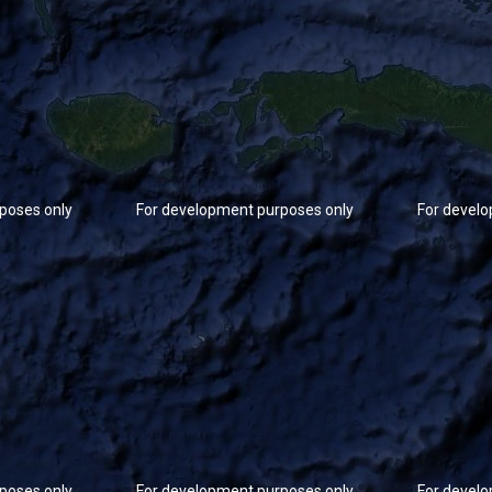
poses only
For development purposes only
For devel
poses only
For development purposes only
For devel