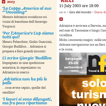
Ricci
2003
15 July 2003 ore 18:00
La Coppa America al suo
"Unvailing"
sei in >
Giro del mondo
>
Diario d
poses only
For development purposes only
For devel
Mentre Adriatica socializza coi
vicini di banchina dell'Amerigo
Adriatica è arrivata a Darwin, m
Vespucci
nel mar di Tasmania e lungo l'in
Per l'America's Cup siamo
corallina.
tutti qui!
Molti i momenti magici: nella t
Mauro Pelaschier, Giulio Guazzini,
delicata navigazione tra un faro 
Giorgio Budillon... Adriatica si
e la costa.
prepara a fare grandi incontri
Ci scrive Giorgio Budillon
Impegnato in una spedizione
antartica, lo aspettiamo su
Adriatica in marzo
poses only
For development purposes only
For devel
Adriatica non ha più le
palle
...cosa avete capito, quelle del
satellite!
I lavori si sono dilungati,
ma fra poco ripartiamo