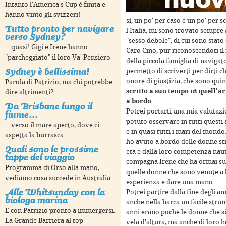
Intanto l'America's Cup è finita e
hanno vinto gli svizzeri!
sì, un po' per caso e un po' per s
Tutto pronto per navigare
l'Italia, mi sono trovato sempre
verso Sydney?
"sesso debole", di cui sono stato
...quasi! Gigi e Irene hanno
Caro Cino, pur riconoscendoti il
"parcheggiato" il loro Va' Pensiero
della piccola famiglia di navigato
poses only
For development purposes only
For devel
Sydney è bellissima!
permetto di scriverti per dirti 
onore di giustizia, che sono qui
Parola di Patrizio, ma chi potrebbe
scritto a suo tempo in quell'a
dire altrimenti?
a bordo
.
Da Brisbane lungo il
fiume...
Potrei portarti una mia valutazi
potuto osservare in tutti questi a
...verso il mare aperto, dove ci
e in quasi tutti i mari del mondo
aspetta la burrasca
ho avuto a bordo delle donne st
Quali sono le prossime
età e dalla loro competenza naut
tappe del viaggio
compagna Irene che ha ormai sup
Programma di Orso alla mano,
quelle donne che sono venute a 
vediamo cosa succede in Australia
esperienza e dare una mano.
Alle Whitsunday con la
Potrei partire dalla fine degli a
poses only
For development purposes only
For devel
biologa marina
anche nella barca un facile stru
E con Patrizio pronto a immergersi.
anni erano poche le donne che si 
La Grande Barriera al top
vela d'altura, ma anche di loro 