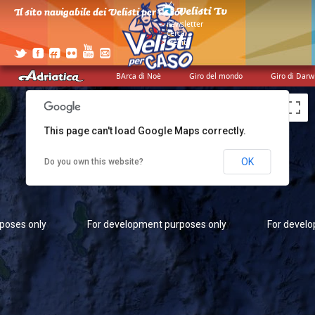
Il sito navigabile dei Velisti per Caso!
>
newsletter
>
cerca
poses only
For development purposes only
>
credits
For devel
BArca di Noè
Giro del mondo
Giro di Darw
This page can't load Google Maps correctly.
OK
Do you own this website?
poses only
For development purposes only
For devel