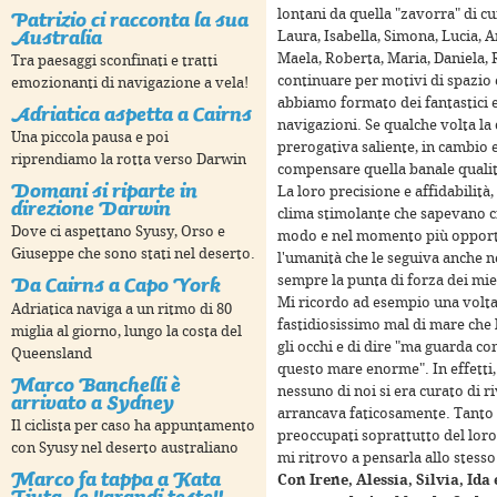
Patrizio ci racconta la sua
lontani da quella "zavorra" di cui
Australia
Laura, Isabella, Simona, Lucia, 
Maela, Roberta, Maria, Daniela, 
Tra paesaggi sconfinati e tratti
continuare per motivi di spazio e
emozionanti di navigazione a vela!
abbiamo formato dei fantastici e
Adriatica aspetta a Cairns
navigazioni. Se qualche volta la
Una piccola pausa e poi
prerogativa saliente, in cambio 
riprendiamo la rotta verso Darwin
compensare quella banale quali
Domani si riparte in
La loro precisione e affidabilità,
direzione Darwin
poses only
For development purposes only
For devel
clima stimolante che sapevano cr
Dove ci aspettano Syusy, Orso e
modo e nel momento più opportuno
Giuseppe che sono stati nel deserto.
l'umanità che le seguiva anche 
Da Cairns a Capo York
sempre la punta di forza dei mi
Mi ricordo ad esempio una volta i
Adriatica naviga a un ritmo di 80
fastidiosissimo mal di mare che l
miglia al giorno, lungo la costa del
gli occhi e di dire "ma guarda co
Queensland
questo mare enorme". In effetti, 
Marco Banchelli è
nessuno di noi si era curato di r
arrivato a Sydney
arrancava faticosamente. Tanto m
Il ciclista per caso ha appuntamento
preoccupati soprattutto del loro
con Syusy nel deserto australiano
mi ritrovo a pensarla allo stes
Marco fa tappa a Kata
Con Irene, Alessia, Silvia, Ida
Tjuta, le "grandi teste"
poses only
For development purposes only
For devel