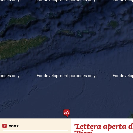
poses only
For development purposes only
For devel
Lettera aperta d
2002