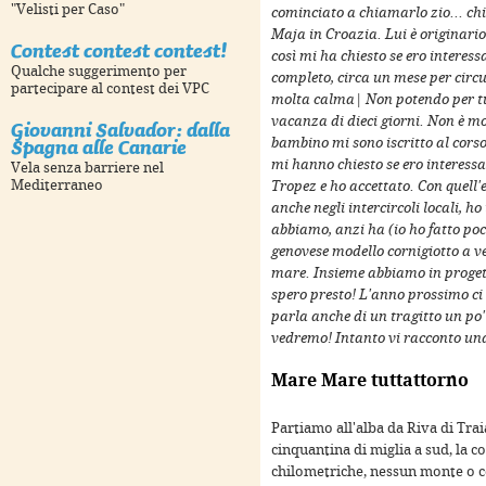
"Velisti per Caso"
cominciato a chiamarlo zio... ch
Maja in Croazia. Lui è originario
Contest contest contest!
così mi ha chiesto se ero interes
nt purposes only
For development purposes only
For 
Qualche suggerimento per
completo, circa un mese per cir
partecipare al contest dei VPC
molta calma| Non potendo per tu
vacanza di dieci giorni. Non è m
Giovanni Salvador: dalla
Spagna alle Canarie
bambino mi sono iscritto al corso 
mi hanno chiesto se ero interessa
Vela senza barriere nel
Mediterraneo
Tropez e ho accettato. Con quell'
anche negli intercircoli locali, 
abbiamo, anzi ha (io ho fatto po
genovese modello cornigiotto a v
mare. Insieme abbiamo in progett
spero presto! L'anno prossimo ci 
parla anche di un tragitto un po' 
vedremo! Intanto vi racconto una
nt purposes only
For development purposes only
For 
Mare Mare tuttattorno
Partiamo all'alba da Riva di Tr
cinquantina di miglia a sud, la c
chilometriche, nessun monte o co