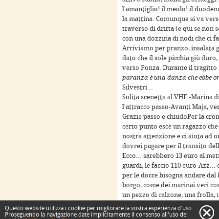
l'amantiglio! il meolo! il duoden
la mattina. Comunque si va verso
traverso di dritta (e qui se non s
con una dozzina di nodi che ci fan
Arriviamo per pranzo, insalata gr
dato che il sole picchia giù duro,
verso Ponza. Durante il tragitto
paranza è una danza che ebbe orig
Silvestri...
nt purposes only
For development purposes only
For 
Solita scenetta al VHF:-Marina 
l'attracco passo-Avanti Maja, ven
Grazie passo e chiudoPer la crona
certo punto esce un ragazzo che c
nostra attenzione e ci aiuta ad 
dovrei pagare per il transito del
Ecco... sarebbero 13 euro al metro.
guardi, le faccio 110 euro-Azz... 
per le docce bisogna andare dal b
borgo, come dei marinai veri co
un pezzo di calzone, una frolla, 
AHAHAHAH, quanto per un cestell
Questo website utilizza i cookie per migliorare la vostra esperienza d'uso.
c
euro-pesche 6 euro-meloni lasci
Proseguendo la navigazione date implicitamente il consenso all'uso dei