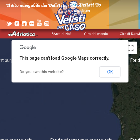
Il sito navigabile dei Velisti per Caso!
>
newsletter
>
cerca
>
credits
BArca di Noè
Giro del mondo
Giro di Darw
This page can't load Google Maps correctly.
nt purposes only
For development purposes only
For 
OK
Do you own this website?