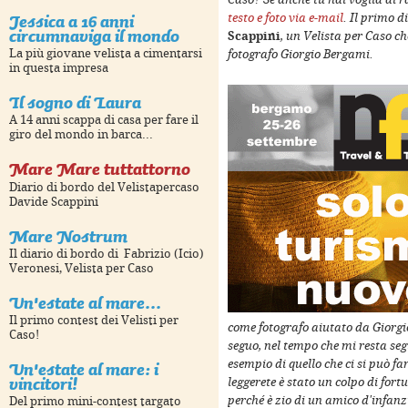
nt purposes only
For development purposes only
For 
Caso? Se anche tu hai voglia di r
Jessica a 16 anni
testo e foto via e-mail
. Il primo d
circumnaviga il mondo
Scappini
, un Velista per Caso c
La più giovane velista a cimentarsi
fotografo Giorgio Bergami.
in questa impresa
Il sogno di Laura
A 14 anni scappa di casa per fare il
giro del mondo in barca...
Mare Mare tuttattorno
Diario di bordo del Velistapercaso
Davide Scappini
Mare Nostrum
nt purposes only
For development purposes only
For 
Il diario di bordo di Fabrizio (Icio)
Veronesi, Velista per Caso
Un'estate al mare...
Il primo contest dei Velisti per
come fotografo aiutato da Giorgi
Caso!
seguo, nel tempo che mi resta segu
Un'estate al mare: i
esempio di quello che ci si può fare
vincitori!
leggerete è stato un colpo di fort
perché è zio di un amico d'infanz
Del primo mini-contest targato