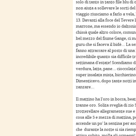
solo di tanto in tanto file blu d
non aiuta a sollevare le sorti del
viaggio riusciamo a farlo a vela,
13. Davanti alla foce del Tevere 
marrone, ma essendo io daltoni
chissà quale altro colore, comu
bel mezzo del fiume Gange, ci 
nt purposes only
For development purposes only
For 
guru che si faceva il bidè... La 
fanno attraccare al posto di una
incredibile quanto sia difficile 
settimana d'estate! Scendiamo di
verdura, latte, pane... cioccolat
super insalata mista, bicchierin
Dimenticavo, dopo tante notti in
zanzare...
Il mattino ha l'oro in bocca, beat
tranne oro. Solita sveglia di zio 
trotterellare allegramente sue e 
nt purposes only
For development purposes only
For 
cosa alle 5 e mezza di mattina, p
accende un po' la sentina per asc
che durante la notte si sia riemp
attivo subito, molla gli ormeggi! 