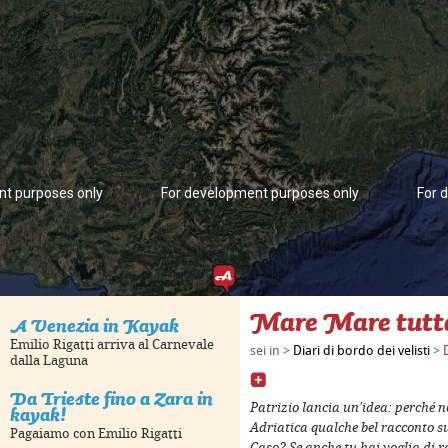
nt purposes only
For development purposes only
For 
Mare Mare tutt
A Venezia in Kayak
Emilio Rigatti arriva al Carnevale
sei in >
Diari di bordo dei velisti
>
dalla Laguna
Da Trieste fino a Zara in
kayak!
Patrizio lancia un'idea: perché n
Adriatica qualche bel racconto su
Pagaiamo con Emilio Rigatti