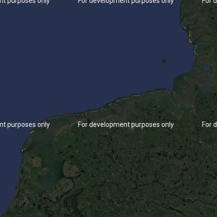
nt purposes only
For development purposes only
For 
nt purposes only
For development purposes only
For 