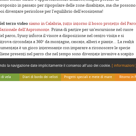
proposito in passato per ripopolare delle zone disabitate, ma che possono
poi diventare pericolose per l'equilibrio dell'ecosistema!
poses only
For development purposes only
For devel
Nel terzo video
siamo in Calabria, tutto intorno il bosco protetto del Parc
Nazionale dell’Aspromonte
. Prima di partire per un’escursione nel cuore
el parco, Syusy inforca il visore a disposizione nel centro visita e si
itrova circondata a 360° da montagne, cascate, alberi e piante... La realtà
aumentata è un gioco interessante con imparare a riconoscere le specie
aliene presenti nel parco che nel tempo sono diventate invasive a scapito
di quelle autoctone!
endo la navigazione date implicitamente il consenso all'uso dei cookie.
[ informazioni 
Nel quarto video
andiamo in Basilicata, nel Parco nazionale
 di vela
Diari di bordo dei velisti
Progetti speciali e mete di mare
Ritorno in 
dell'Appennino Lucano Val d'Agri Lagonegrese
, e ne esplora virtualmente 
iumi, i laghi e le valli attraverso la realtà aumentata, prima di andare di
Da Adriatica
Speciale isole italiane
Ritorno in P
poses only
For development purposes only
For devel
ersona lungo i sentieri del parco. Che visione con il visore!
Da Gigi e Irene
Speciale Sicilia
Diario di Sy
enti
Da Simone Perotti
Speciale Polinesia
Diario di In
i bordo
Dai Velisti per Caso
Speciale Thailandia
Diario di B
rinare
Da Paolo Ghidotti (Sub)
Slow Tour Padano
marinaresco
Tutti i nostri viaggi sul web
i
bile
ordo
Commenti
 e di terra