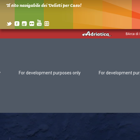
Il sito navigabile dei Velisti per Caso!
BArca di
y
For development purposes only
For development pur