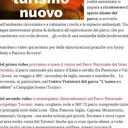
realtà aumentata si
impara a
riconoscere l
specie aliene del
parco
, a scovarle
ell'ambiente circostante e a valutarne i rischi e le minacce ambientali. Un
tappa interessante prima di dedicarsi all'esplorazione del parco, che poi
uarderete con occhi diversi... gli occhi di una sentinella della biodiversità
Guardate i video qui accanto per delle dimostrazioni pratiche con Syusy
Blady e Patrizio Roversi!
Nel primo video
proviamo a usare il visore nel Parco Nazionale del Gran
poses only
For development purposes only
For devel
Paradiso
, il parco nazionale più antico d'Italia a cavallo fra Piemonte e Val
'Aosta: un viaggio a 360°, circondati da laghi, cascate e stambecchi... Lo
roverete, in particolare, nel
Centro Visitatori del parco "L'uomo e i
coltivi"
a Campiglia Soana (Torino).
Nel secondo video
ci immergiamo (letteralmente) nel Parco Nazionale
Arcipelago Toscano
: mare, scogliere, isole a 360°! Il parco comprende tutte
e principali isole della zona - Elba, Pianosa, Giglio, Capraia, Montecristo,
iannutri, Gorgona -, ma anche isolotti più piccoli: fra mare e terra copre
n'area molto vasta del Tirreno! Anche qui ci sono specie aliene, a volte
anche molto carine e apparentemente indifese, magari portate di