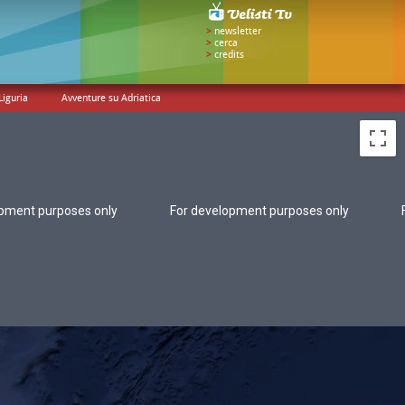
>
newsletter
>
cerca
>
credits
Liguria
Avventure su Adriatica
opment purposes only
For development purposes only