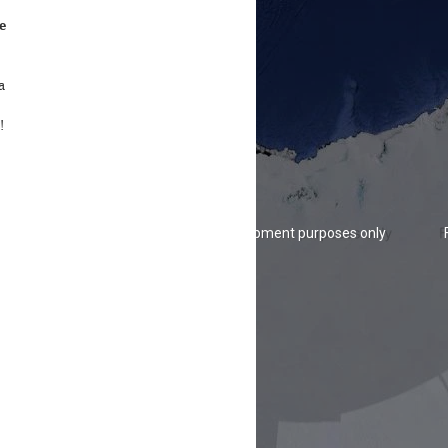
e
a
!
opment purposes only
For development purposes only