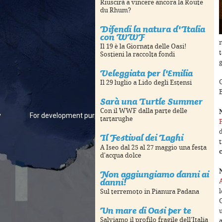
Riuscirà a vincere ancora la Route
du Rhum?
Difendi la natura d'Italia
con WWF
n
Il 19 è la Giornata delle Oasi!
Sostieni la raccolta fondi
g
Veleggiata per l'Emilia
Il 29 luglio a Lido degli Estensi
Sarà una Turtle Summer
Con il WWF dalla parte delle
y
For development purposes only
For development pur
tartarughe
d
Il Festival dei Laghi
t
A Iseo dal 25 al 27 maggio una festa
d'acqua dolce
Non aggiungiamo danni ai
danni!
l
Sul terremoto in Pianura Padana
G
Un mare di Oasi per te
u
Salviamo il profilo fragile dell'Italia