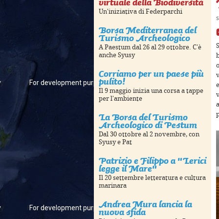
virtuale della Biodiversità
Un'iniziativa di Federparchi
s
Borsa Mediterranea del
Turismo Archeologico
S
A Paestum dal 26 al 29 ottobre. C'è
anche Syusy
o
Corriamo per un paese più
pulito!
y
For development purposes only
For development pur
Il 9 maggio inizia una corsa a tappe
per l'ambiente
La Borsa del Turismo
p
Archeologico di Pestum
Dal 30 ottobre al 2 novembre, con
Syusy e Pat
Patrizio e Filippo a "Lerici
legge il Mare"
Il 20 settembre letteratura e cultura
marinara
Andrea Mura lancia la
y
For development purposes only
For development pur
nuova sfida