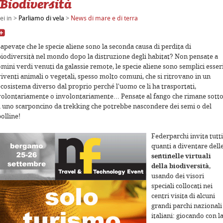
Biodiversità
ei in >
Parliamo di vela
>
News di mare e di terra
apevate che le specie aliene sono la seconda causa di perdita di
biodiversità nel mondo dopo la distruzione degli habitat? Non pensate a
mini verdi venuti da galassie remote, le specie aliene sono semplici esser
viventi animali o vegetali, spesso molto comuni, che si ritrovano in un
poses only
For development purposes only
For devel
ecosistema diverso dal proprio perché l'uomo ce li ha trasportati,
volontariamente o involontariamente... Pensate al fango che rimane sott
a uno scarponcino da trekking che potrebbe nascondere dei semi o del
olline!
Federparchi invita tutti
quanti a diventare dell
sentinelle virtuali
della biodiversità
,
usando dei visori
speciali collocati nei
centri visita di alcuni
grandi parchi nazionali
poses only
For development purposes only
For devel
italiani: giocando con l