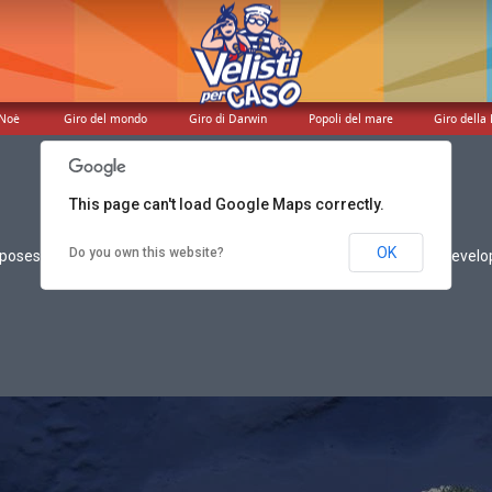
 Noè
Giro del mondo
Giro di Darwin
Popoli del mare
Giro della 
This page can't load Google Maps correctly.
OK
Do you own this website?
poses only
For development purposes only
For devel