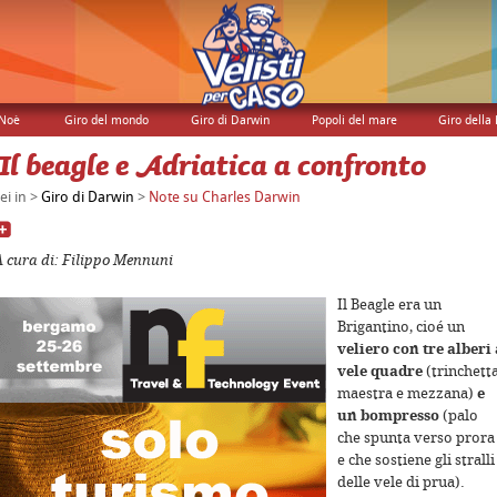
 Noè
Giro del mondo
Giro di Darwin
Popoli del mare
Giro della 
Il beagle e Adriatica a confronto
ei in >
Giro di Darwin
>
Note su Charles Darwin
A cura di: Filippo Mennuni
Il Beagle era un
Brigantino, cioé un
veliero con tre alberi 
vele quadre
(trinchetta
maestra e mezzana)
e
un bompresso
(palo
che spunta verso prora
e che sostiene gli stralli
delle vele di prua).