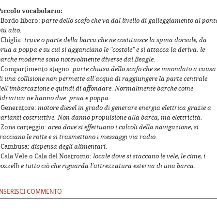
Piccolo vocabolario:
- Bordo libero:
parte dello scafo che va dal livello di galleggiamento al pont
iù alto.
 Chiglia:
trave o parte della barca che ne costituisce la spina dorsale, da
rua a poppa e su cui si agganciano le "costole" e si attacca la deriva. le
barche moderne sono notevolmente diverse dal Beagle.
- Compartimento stagno:
parte chiusa dello scafo che se innondato a causa
i una collisione non permette all'acqua di raggiungere la parte centrale
dell'imbarcazione e quindi di affondare. Normalmente barche come
Adriatica ne hanno due: prua e poppa.
- Generatore:
motore diesel in grado di generare energia elettrica grazie a
arianti costruttive. Non danno propulsione alla barca, ma elettricità.
- Zona carteggio:
area dove si effettuano i calcoli della navigazione, si
racciano le rotte e si trasmettono i messaggi via radio.
- Cambusa:
dispensa degli alimentari.
- Cala Vele o Cala del Nostromo:
locale dove si staccano le vele, le cime, i
ozzelli e tutto ciò che riguarda l'attrezzatura esterna di una barca.
INSERISCI COMMENTO