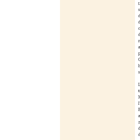
s
d
d
p
G
b
s
L
l