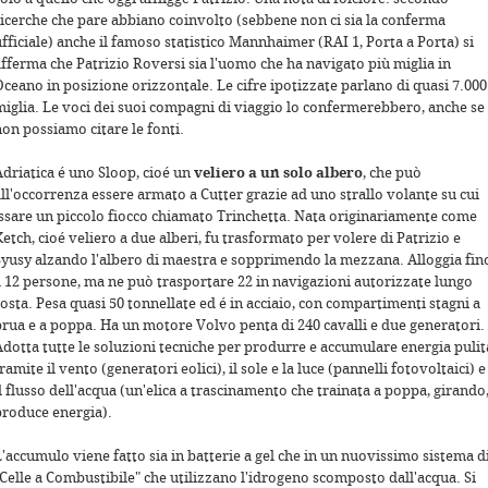
ricerche che pare abbiano coinvolto (sebbene non ci sia la conferma
fficiale) anche il famoso statistico Mannhaimer (RAI 1, Porta a Porta) si
afferma che Patrizio Roversi sia l'uomo che ha navigato più miglia in
Oceano in posizione orizzontale. Le cifre ipotizzate parlano di quasi 7.000
miglia. Le voci dei suoi compagni di viaggio lo confermerebbero, anche se
non possiamo citare le fonti.
Adriatica é uno Sloop, cioé un
veliero a un solo albero
, che può
all'occorrenza essere armato a Cutter grazie ad uno strallo volante su cui
issare un piccolo fiocco chiamato Trinchetta. Nata originariamente come
etch, cioé veliero a due alberi, fu trasformato per volere di Patrizio e
Syusy alzando l'albero di maestra e sopprimendo la mezzana. Alloggia fin
a 12 persone, ma ne può trasportare 22 in navigazioni autorizzate lungo
osta. Pesa quasi 50 tonnellate ed é in acciaio, con compartimenti stagni a
prua e a poppa. Ha un motore Volvo penta di 240 cavalli e due generatori.
Adotta tutte le soluzioni tecniche per produrre e accumulare energia pulit
ramite il vento (generatori eolici), il sole e la luce (pannelli fotovoltaici) e
l flusso dell'acqua (un'elica a trascinamento che trainata a poppa, girando
produce energia).
'accumulo viene fatto sia in batterie a gel che in un nuovissimo sistema d
"Celle a Combustibile" che utilizzano l'idrogeno scomposto dall'acqua. Si