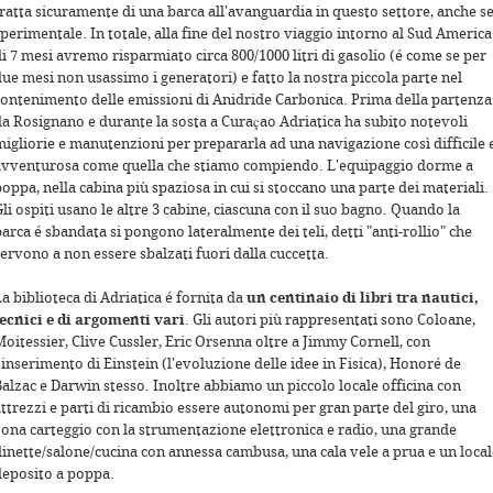
tratta sicuramente di una barca all'avanguardia in questo settore, anche s
perimentale. In totale, alla fine del nostro viaggio intorno al Sud America
i 7 mesi avremo risparmiato circa 800/1000 litri di gasolio (é come se per
ue mesi non usassimo i generatori) e fatto la nostra piccola parte nel
contenimento delle emissioni di Anidride Carbonica. Prima della partenza
da Rosignano e durante la sosta a Curaçao Adriatica ha subito notevoli
migliorie e manutenzioni per prepararla ad una navigazione così difficile 
avventurosa come quella che stiamo compiendo. L'equipaggio dorme a
oppa, nella cabina più spaziosa in cui si stoccano una parte dei materiali.
li ospiti usano le altre 3 cabine, ciascuna con il suo bagno. Quando la
arca é sbandata si pongono lateralmente dei teli, detti "anti-rollio" che
ervono a non essere sbalzati fuori dalla cuccetta.
a biblioteca di Adriatica é fornita da
un centinaio di libri tra nautici,
tecnici e di argomenti vari
. Gli autori più rappresentati sono Coloane,
Moitessier, Clive Cussler, Eric Orsenna oltre a Jimmy Cornell, con
'inserimento di Einstein (l'evoluzione delle idee in Fisica), Honoré de
Balzac e Darwin stesso. Inoltre abbiamo un piccolo locale officina con
attrezzi e parti di ricambio essere autonomi per gran parte del giro, una
zona carteggio con la strumentazione elettronica e radio, una grande
dinette/salone/cucina con annessa cambusa, una cala vele a prua e un local
deposito a poppa.