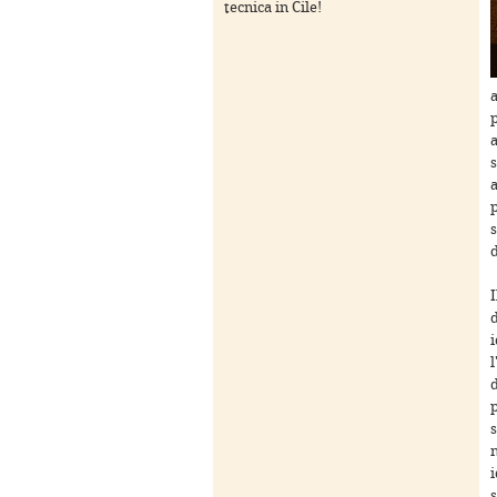
tecnica in Cile!
a
s
a
s
I
d
s
s