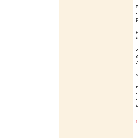
p
-
p
d
v
t
b