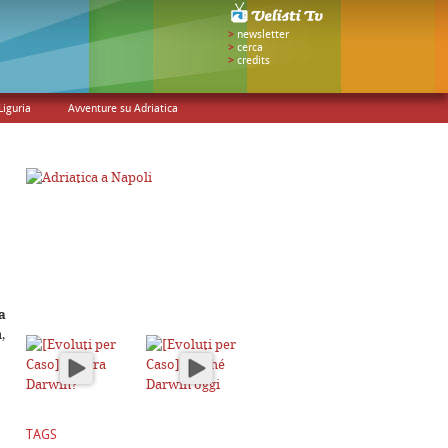
>
newsletter
>
cerca
>
credits
Liguria
Avventure su Adriatica
a
,
TAGS