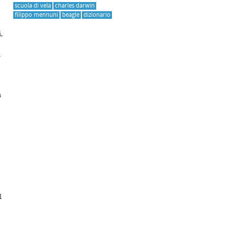
scuola di vela
charles darwin
filippo mennuni
beagle
dizionario
,
a
a
l