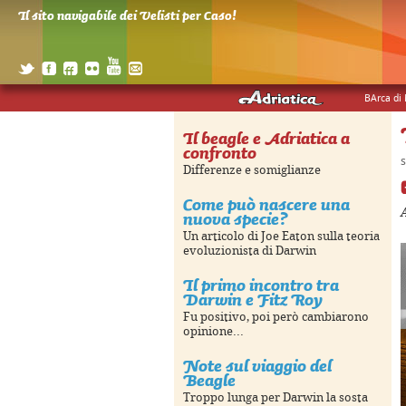
Il sito navigabile dei Velisti per Caso!
BArca di
Il beagle e Adriatica a
confronto
s
Differenze e somiglianze
Come può nascere una
nuova specie?
Un articolo di Joe Eaton sulla teoria
evoluzionista di Darwin
Il primo incontro tra
Darwin e Fitz Roy
Fu positivo, poi però cambiarono
opinione...
Note sul viaggio del
Beagle
Troppo lunga per Darwin la sosta