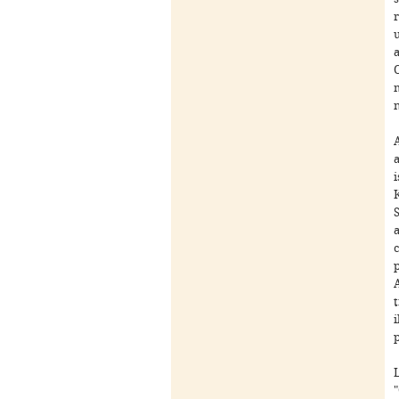
u
K
c
t
i
L