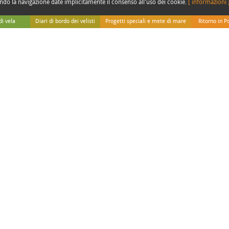
manuale !
endo la navigazione date implicitamente il consenso all'uso dei cookie.
[ informazioni 
Viva i capitani che sanno ancora manovrare solo con le vele ! Buon vento a
di vela
Diari di bordo dei velisti
Progetti speciali e mete di mare
Ritorno in P
utti.
or development purposes only
For development purposes only
nserito da
anna
il 28/09/2013 alle 10:49
Da Adriatica
Speciale isole italiane
Ritorno in Po
Da Gigi e Irene
Speciale Sicilia
Diario di Syu
nti
Da Simone Perotti
Speciale Polinesia
Diario di Ind
INSERISCI COMMENTO
 bordo
Dai Velisti per Caso
Speciale Thailandia
Diario di Be
inare
Da Paolo Ghidotti (Sub)
Slow Tour Padano
rinaresco
Tutti i nostri viaggi sul web
le
rdo
e di terra
Nome
Email
Inserisci il codice
riportato qui a fianco