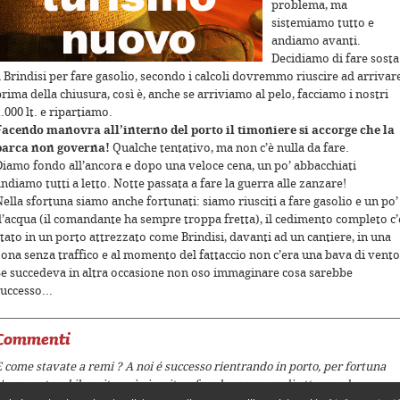
problema, ma
sistemiamo tutto e
andiamo avanti.
Decidiamo di fare sosta
a Brindisi per fare gasolio, secondo i calcoli dovremmo riuscire ad arrivar
rima della chiusura, così è, anche se arriviamo al pelo, facciamo i nostri
.000 lt. e ripartiamo.
Facendo manovra all’interno del porto il timoniere si accorge che la
barca non governa!
Qualche tentativo, ma non c’è nulla da fare.
Diamo fondo all’ancora e dopo una veloce cena, un po’ abbacchiati
ndiamo tutti a letto. Notte passata a fare la guerra alle zanzare!
ella sfortuna siamo anche fortunati: siamo riusciti a fare gasolio e un po’
d’acqua (il comandante ha sempre troppa fretta), il cedimento completo c’
or development purposes only
For development purposes only
tato in un porto attrezzato come Brindisi, davanti ad un cantiere, in una
zona senza traffico e al momento del fattaccio non c’era una bava di vento
Se succedeva in altra occasione non oso immaginare cosa sarebbe
uccesso...
Commenti
 come stavate a remi ? A noi é successo rientrando in porto, per fortuna
'era vento ed il capitano è riuscito a fare la manovra di attracco da