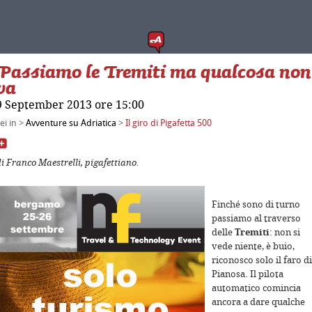
Passiamo le Tremiti ma qualcosa non
va
9 September 2013 ore 15:00
ei in >
Avventure su Adriatica
>
Il giro di Pigafetta 500
or development purposes only
For development purposes only
i Franco Maestrelli, pigafettiano.
Finché sono di turno
passiamo al traverso
delle
Tremiti
: non si
vede niente, è buio,
riconosco solo il faro di
Pianosa. Il pilota
automatico comincia
ancora a dare qualche
or development purposes only
For development purposes only