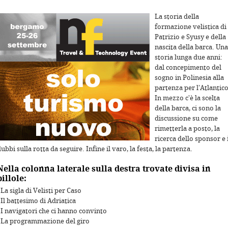
La storia della
formazione velistica di
Patrizio e Syusy e della
nascita della barca. Una
storia lunga due anni:
dal concepimento del
sogno in Polinesia alla
partenza per l'Atlantico
In mezzo c'è la scelta
urposes only
For development purposes only
For deve
della barca, ci sono la
discussione su come
rimetterla a posto, la
ricerca dello sponsor e 
ubbi sulla rotta da seguire. Infine il varo, la festa, la partenza.
Nella colonna laterale sulla destra trovate divisa in
pillole:
 La sigla di Velisti per Caso
 Il battesimo di Adriatica
 I navigatori che ci hanno convinto
- La programmazione del giro