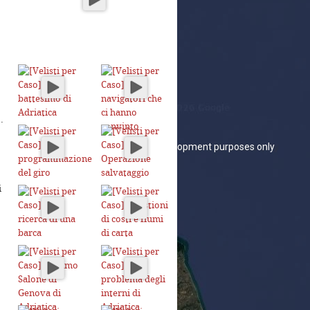
.
lopment purposes only
For development purposes only
i