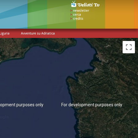
>
newsletter
>
cerca
>
credits
lopment purposes only
For development purposes only
Liguria
Avventure su Adriatica
lopment purposes only
For development purposes only