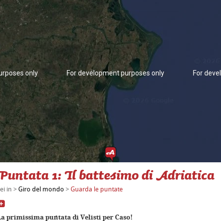
urposes only
For development purposes only
For deve
Puntata 1: Il battesimo di Adriatica
ei in >
Giro del mondo
>
Guarda le puntate
urposes only
For development purposes only
For deve
La primissima puntata di Velisti per Caso!