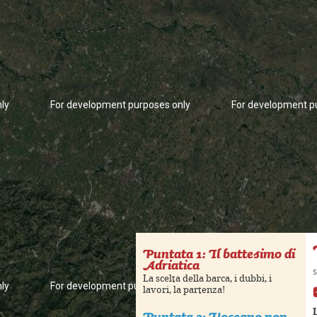
ly
For development purposes only
For development p
Puntata 1: Il battesimo di
Adriatica
s
La scelta della barca, i dubbi, i
ly
For development purposes only
For development p
lavori, la partenza!
Puntata 2: L'oceano non