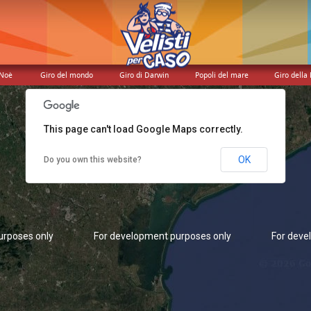
urposes only
For development purposes only
For deve
 Noè
Giro del mondo
Giro di Darwin
Popoli del mare
Giro della 
This page can't load Google Maps correctly.
OK
Do you own this website?
urposes only
For development purposes only
For deve