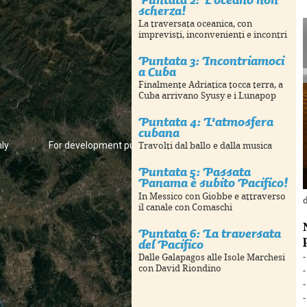
scherza!
La traversata oceanica, con
imprevisti, inconvenienti e incontri
Puntata 3: Incontriamoci
a Cuba
Finalmente Adriatica tocca terra, a
Cuba arrivano Syusy e i Lunapop
Puntata 4: L'atmosfera
cubana
ly
For development purposes only
For development p
Travolti dal ballo e dalla musica
Puntata 5: Passata
Panama è subito Pacifico!
In Messico con Giobbe e attraverso
d
il canale con Comaschi
Puntata 6: La traversata
del Pacifico
-
Dalle Galapagos alle Isole Marchesi
con David Riondino
-
-