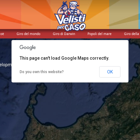
Noè
Giro del mondo
Giro di Darwin
Popoli del mare
Giro della 
This page can't load Google Maps correctly.
elopment purposes only
For development purposes only
OK
Do you own this website?