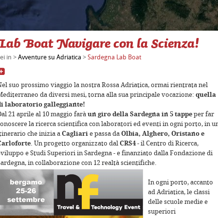
Lab Boat Navigare con la Scienza!
elopment purposes only
For development purposes only
ei in >
Avventure su Adriatica
>
Sardegna Lab Boat
Nel suo prossimo viaggio la nostra Rossa Adriatica, ormai rientrata nel
Mediterraneo da diversi mesi, torna alla sua principale vocazione:
quella
di laboratorio galleggiante!
al 21 aprile al 10 maggio farà
un giro della Sardegna in 5 tappe
per far
onoscere la ricerca scientifica con laboratori ed eventi in ogni porto, in u
tinerario che inizia a
Cagliari
e passa da
Olbia, Alghero, Oristano e
Carloforte
. Un progetto organizzato dal
CRS4
- il Centro di Ricerca,
Sviluppo e Studi Superiori in Sardegna - e finanziato dalla Fondazione di
elopment purposes only
For development purposes only
ardegna, in collaborazione con 12 realtà scientifiche.
In ogni porto, accanto
ad Adriatica, le classi
delle scuole medie e
superiori