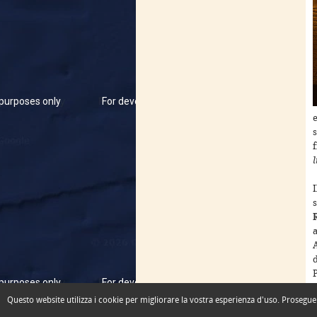
purposes only
For development purposes only
For dev
l
I
s
a
d
purposes only
For development purposes only
For dev
l
Questo website utilizza i cookie per migliorare la vostra esperienza d'uso. Prosegu