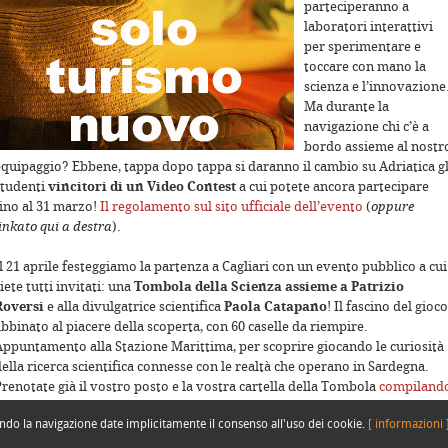
parteciperanno a
laboratori interattivi
per sperimentare e
toccare con mano la
scienza e l’innovazione
Ma durante la
navigazione chi c’è a
elopment purposes only
For development purposes only
bordo assieme al nostr
equipaggio? Ebbene, tappa dopo tappa si daranno il cambio su Adriatica gl
studenti
vincitori di un Video Contest
a cui potete ancora partecipare
fino al 31 marzo!
Il regolamento sul sito ufficiale dell’evento
(
oppure
inkato qui a destra
).
l 21 aprile festeggiamo la partenza a Cagliari con un evento pubblico a cui
iete tutti invitati: una
Tombola della Scienza assieme a Patrizio
Roversi
e alla divulgatrice scientifica
Paola Catapano
! Il fascino del gioco
bbinato al piacere della scoperta, con 60 caselle da riempire.
Appuntamento alla Stazione Marittima, per scoprire giocando le curiosità
ella ricerca scientifica connesse con le realtà che operano in Sardegna.
Prenotate già il vostro posto e la vostra cartella della Tombola
compiland
elopment purposes only
For development purposes only
a form sul sito ufficiale di Lab Boat
!
endo la navigazione date implicitamente il consenso all'uso dei cookie.
[ informazioni 
Come sempre buon vento, per rimanere aggiornati su questa nuova