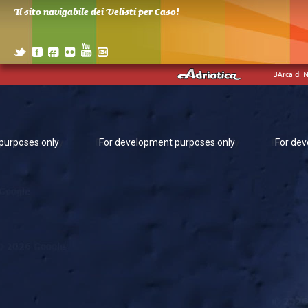
Il sito navigabile dei Velisti per Caso!
BArca di 
purposes only
For development purposes only
For dev