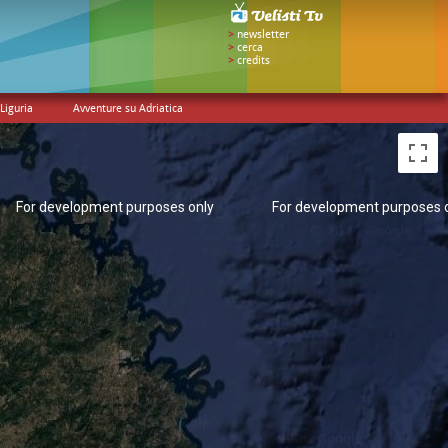
>
newsletter
>
cerca
>
credits
Liguria
Avventure su Adriatica
For development purposes only
For development purposes 