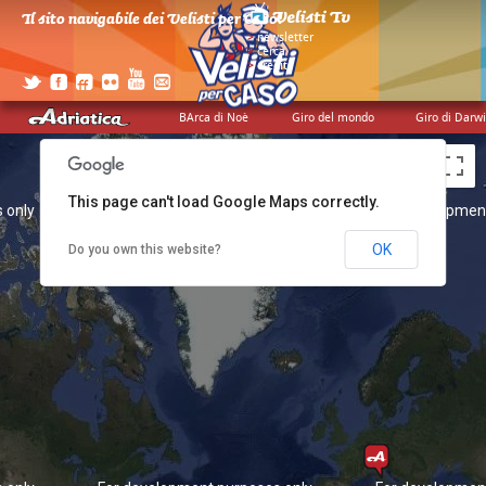
Il sito navigabile dei Velisti per Caso!
>
newsletter
>
cerca
>
credits
BArca di Noè
Giro del mondo
Giro di Darw
This page can't load Google Maps correctly.
 only
For development purposes only
For developmen
OK
Do you own this website?