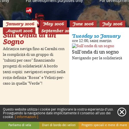
 only
For development purposes only
For developmen
January 2006
May 2006
June 2006
July 2006
August 2006
September 2006
Sull'Onda di un
Tuesday 10 January
Sogno
ore 12:00, saint martin
Adriatica naviga fino ai Caraibi con
Sull'onda di un sogno
la complicità di un gruppo di
Navigando per la solidarietà
"tubisti per caso" finanziando
progetti di solidarietà! A bordo
tanti ospiti: navigatori esperti nella
 only
For development purposes only
For developmen
rotta definita "Rossa" e Velisti-per-
caso in quella "Verde"!
Questo website utilizza i cookie per migliorare la vostra esperienza d'uso.
c
Proseguendo la navigazione date implicitamente il consenso all'uso dei
cookie.
[ informazioni ]
Keyboard shortcuts
Image may be subject to copyright
Terms
Parliamo di vela
Diari di bordo dei velisti
Progetti speciali e mete di mare