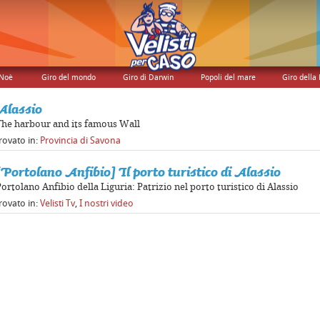
 Noè
Giro del mondo
Giro di Darwin
Popoli del mare
Giro della 
Alassio
The harbour and its famous Wall
rovato in:
Provincia di Savona
[Portolano Anfibio] Il porto turistico di Alassio
ortolano Anfibio della Liguria: Patrizio nel porto turistico di Alassio
rovato in:
Velisti Tv
,
I nostri video