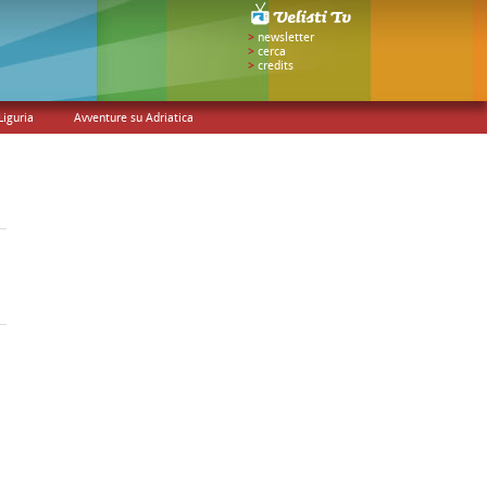
>
newsletter
>
cerca
>
credits
Liguria
Avventure su Adriatica