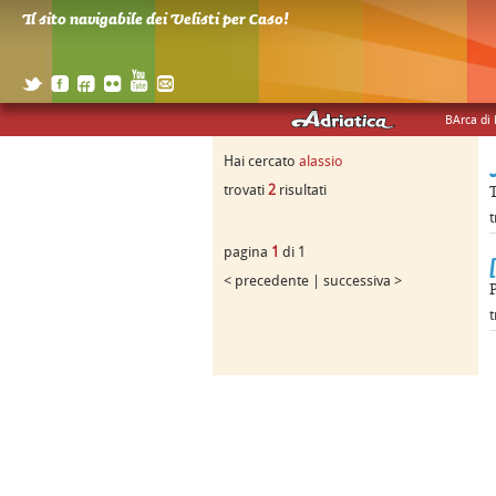
Il sito navigabile dei Velisti per Caso!
BArca di
Hai cercato
alassio
trovati
2
risultati
t
pagina
1
di 1
< precedente | successiva >
P
t