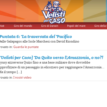
 Noè
Giro del mondo
Giro di Darwin
Popoli del mare
Giro della 
Puntata 6: La traversata del Pacifico
Dalle Galapagos alle Isole Marchesi con David Riondino
rovato in:
Guarda le puntate
[Velisti per Caso] Da Quito verso l'Amazzonia, o no?!
Syusy attraversa Quito fino a una base militare dove dovrebbe
approfittare di un passaggio in elicottero per raggiungere l'Amazzonia...
a il tempo [...]
rovato in:
I nostri video