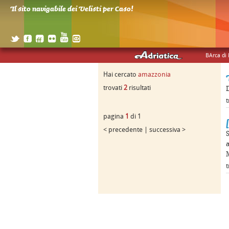
Il sito navigabile dei Velisti per Caso!
BArca di
Hai cercato
amazzonia
trovati
2
risultati
t
pagina
1
di 1
< precedente | successiva >
M
t