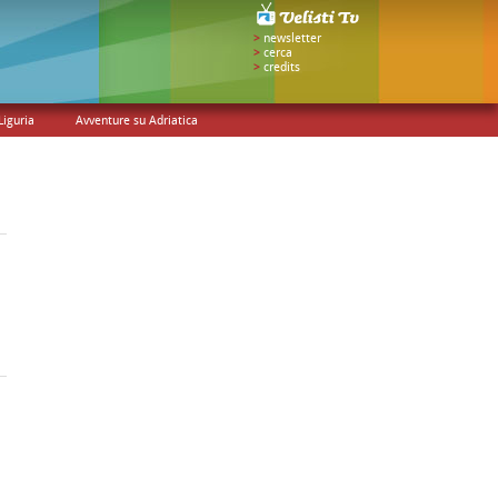
>
newsletter
>
cerca
>
credits
Liguria
Avventure su Adriatica