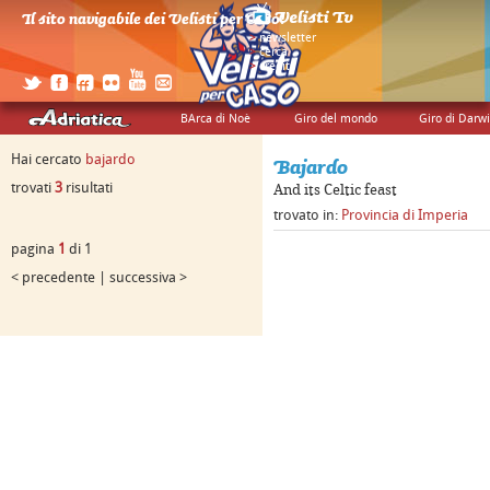
Il sito navigabile dei Velisti per Caso!
>
newsletter
>
cerca
>
credits
BArca di Noè
Giro del mondo
Giro di Darw
Hai cercato
bajardo
Bajardo
trovati
3
risultati
And its Celtic feast
trovato in:
Provincia di Imperia
pagina
1
di 1
< precedente | successiva >