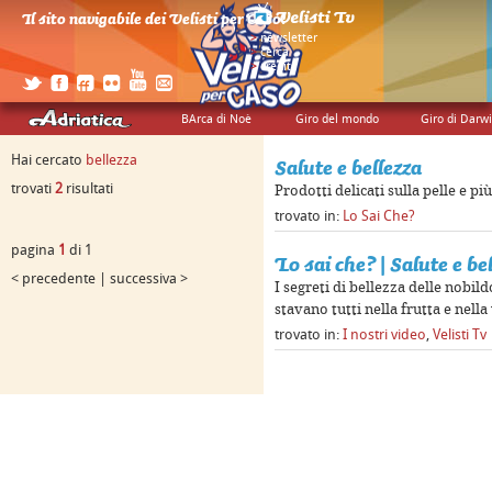
Il sito navigabile dei Velisti per Caso!
>
newsletter
>
cerca
>
credits
BArca di Noè
Giro del mondo
Giro di Darw
Hai cercato
bellezza
Salute e bellezza
trovati
2
risultati
Prodotti delicati sulla pelle e pi
trovato in:
Lo Sai Che?
pagina
1
di 1
Lo sai che? | Salute e be
< precedente | successiva >
I segreti di bellezza delle nobil
stavano tutti nella frutta e nell
trovato in:
I nostri video
,
Velisti Tv