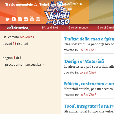
Il sito navigabile dei Velisti per Caso!
>
newsletter
>
cerca
>
credits
BArca di Noè
Giro del mondo
Giro di Darw
Hai cercato
biovoices
Pulizia della casa e igie
trovati
18
risultati
Idee sostenibili e prodotti bio b
trovato in:
Lo Sai Che?
pagina
1
di 1
Design e Materiali
< precedente | successiva >
Le alternative più sostenibili alla
trovato in:
Lo Sai Che?
Edilizia, costruzioni e m
Materiali antichi, per un arcaico
trovato in:
Lo Sai Che?
Food, integratori e nutr
Gli alimenti del futuro che valor