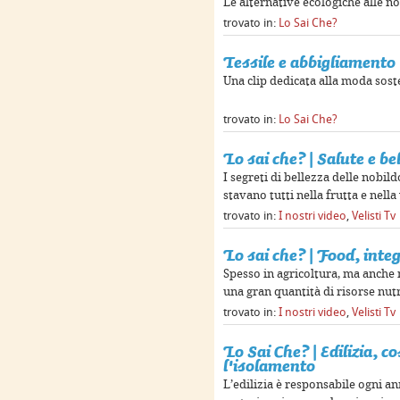
Le alternative ecologiche alle no
trovato in:
Lo Sai Che?
Tessile e abbigliamento
Una clip dedicata alla moda sost
trovato in:
Lo Sai Che?
Lo sai che? | Salute e be
I segreti di bellezza delle nobil
stavano tutti nella frutta e nell
trovato in:
I nostri video
,
Velisti Tv
Lo sai che? | Food, inte
Spesso in agricoltura, ma anche n
una gran quantità di risorse nutr
trovato in:
I nostri video
,
Velisti Tv
Lo Sai Che? | Edilizia, c
l'isolamento
L’edilizia è responsabile ogni an