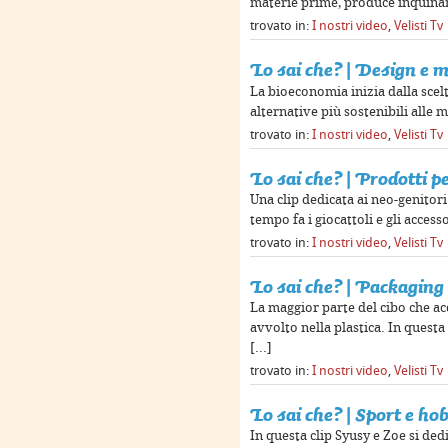
materie prime, produce inquiname
trovato in:
I nostri video
,
Velisti Tv
Lo sai che? | Design e m
La bioeconomia inizia dalla scel
alternative più sostenibili alle ma
trovato in:
I nostri video
,
Velisti Tv
Lo sai che? | Prodotti pe
Una clip dedicata ai neo-genitori 
tempo fa i giocattoli e gli access
trovato in:
I nostri video
,
Velisti Tv
Lo sai che? | Packaging
La maggior parte del cibo che ac
avvolto nella plastica. In questa 
[...]
trovato in:
I nostri video
,
Velisti Tv
Lo sai che? | Sport e ho
In questa clip Syusy e Zoe si dedi