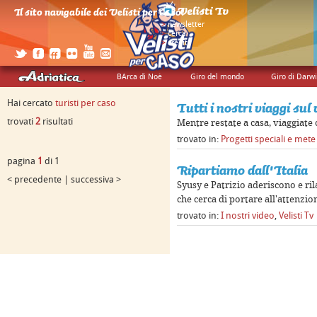
Il sito navigabile dei Velisti per Caso!
>
newsletter
>
cerca
>
credits
BArca di Noè
Giro del mondo
Giro di Darw
Hai cercato
turisti per caso
Tutti i nostri viaggi sul
trovati
2
risultati
Mentre restate a casa, viaggiate 
trovato in:
Progetti speciali e met
pagina
1
di 1
Ripartiamo dall'Italia
< precedente | successiva >
Syusy e Patrizio aderiscono e ril
che cerca di portare all'attenzio
trovato in:
I nostri video
,
Velisti Tv