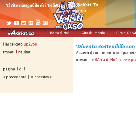
Il sito navigabile dei Velisti per Caso!
>
newsletter
>
cerca
>
credits
BArca di Noè
Giro del mondo
Giro di Darw
Hai cercato
up2you
Diventa sostenibile co
trovati
1
risultati
Azzera il tuo impatto sul pianeta
trovato in:
BArca di Noè: idee e pr
pagina
1
di 1
< precedente | successiva >