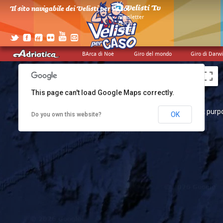
Il sito navigabile dei Velisti per Caso!
>
newsletter
>
cerca
>
credits
BArca di Noè
Giro del mondo
Giro di Darw
This page can't load Google Maps correctly.
For development purposes only
For development purp
OK
Do you own this website?