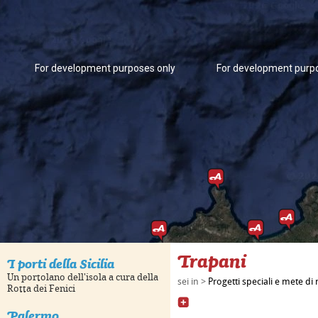
For development purposes only
For development purp
For development purposes only
For development purp
Trapani
I porti della Sicilia
Un portolano dell'isola a cura della
sei in >
Progetti speciali e mete di
Rotta dei Fenici
Palermo