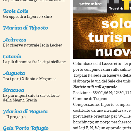
Isole Eolie
Gli approdi a Lipari e Salina
Marina di Riposto
Acitrezza
E la riserva naturale Isola Lachea
Catania
La più dinamica fra le città siciliane
Colombaia ed il Lazzaretto. La p
For development purposes only
For development purp
porto con panorama sulle saline e
Augusta
Trapani ha sede
la Riserva dell
Tra i porti Xifonio e Megarese
si diparte la via del Sale che un
Notizie utili sull'approdo
Siracusa
Posizione: 38°00’,56 N; 12°30’,11
La più importante tra le colonie
Comune di Trapani
della Magna Grecia
Composizione: Il porto compren
Marina di Ragusa
costituito da una insenatura ave
prevalente orientata per W-E, l
...Il progetto
banchinate; un porto pescherecc
Gela Porto Rifugio
sui lati E, N, W; un approdo turis