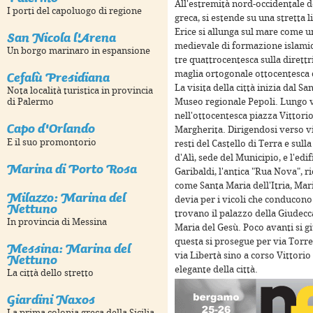
All'estremità nord-occidentale del
I porti del capoluogo di regione
greca, si estende su una stretta 
Erice si allunga sul mare come un
San Nicola l'Arena
medievale di formazione islamica
Un borgo marinaro in espansione
tre quattrocentesca sulla dirett
Cefalù Presidiana
maglia ortogonale ottocentesca c
La visita della città inizia dal 
Nota località turistica in provincia
di Palermo
Museo regionale Pepoli. Lungo vi
For development purposes only
For development purp
nell'ottocentesca piazza Vittorio
Capo d'Orlando
Margherita. Dirigendosi verso vi
E il suo promontorio
resti del Castello di Terra e sul
d'Alì, sede del Municipio, e l'edif
Marina di Porto Rosa
Garibaldi, l'antica "Rua Nova", r
come Santa Maria dell'Itria, Mar
Milazzo: Marina del
devia per i vicoli che conducono 
Nettuno
trovano il palazzo della Giudecca
In provincia di Messina
Maria del Gesù. Poco avanti si gi
questa si prosegue per via Torre
Messina: Marina del
Nettuno
via Libertà sino a corso Vittorio
elegante della città.
La città dello stretto
For development purposes only
For development purp
Giardini Naxos
La prima colonia greca della Sicilia