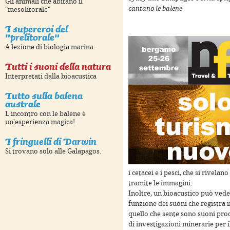
Gli animali che abitano il
cantano le balene
"mesolitorale"
I supereroi del
"prelitorale"
A lezione di biologia marina.
Tutti i suoni della natura
Interpretati dalla bioacustica
Tutto sulla balena
australe
L'incontro con le balene è
For development purposes only
For development purposes 
un'esperienza magica!
I fringuelli di Darwin
Si trovano solo alle Galapagos.
i cetacei e i pesci, che si rivela
tramite le immagini.
Inoltre, un bioacustico può vede
funzione dei suoni che registra 
quello che sente sono suoni prod
di investigazioni minerarie per 