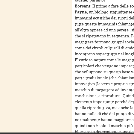
balene) parlano?
Borsani:
Il primo a fare delle s
Payne,
un biologo statunitense c
immagini acustiche dei suoni de
tutte queste immagini (chiamate
For development purposes only
For development purposes 
all'altra appese ad una parete , s
che si ripetevano in sequenza. Po
megattere formano gruppi sociali
come dei circoli culturali di amic
incontrano soprattutto nei luog
E' curioso notare come le megat
particolari che vengono imparati 
che sviluppano su questa base v
parte tradizionale (che chiamiam
innovativa (la vera e propria s
maschio di megattera ad inventa
conclusione, a riprodursi. Quind
elemento importante perchè dete
For development purposes only
For development purposes 
quella riproduttiva, ma anche la
hanno nulla di chè dal punto di v
normalmente hanno maggiore acc
quindi non è solo il maschio più 
bloccare in determinate zone d