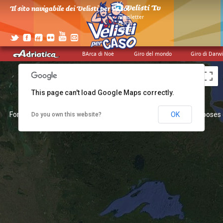
Il sito navigabile dei Velisti per Caso!
>
newsletter
>
cerca
>
credits
BArca di Noè
Giro del mondo
Giro di Darw
This page can't load Google Maps correctly.
For development purposes only
For development purposes 
OK
Do you own this website?