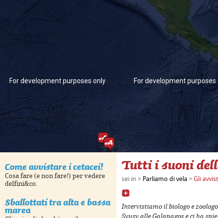
For development purposes only
For development purposes 
Tutti i suoni del
Come avvistare i cetacei!
Cosa fare (e non fare!) per vedere
sei in >
Parliamo di vela
>
Gli avvi
delfini&co.
Sballottati tra alta e bassa
For development purposes only
For development purposes 
marea
Intervistiamo il biologo e zoologo
Syusy alle Galapagos e ci ha spie