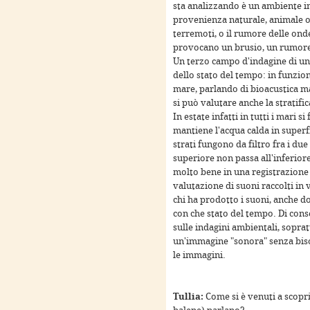
sta analizzando è un ambiente i
provenienza naturale, animale o 
For development purposes only
For development purposes 
terremoti, o il rumore delle ond
provocano un brusio, un rumore d
Un terzo campo d'indagine di un 
dello stato del tempo: in funzion
mare, parlando di bioacustica ma
si può valutare anche la stratifi
In estate infatti in tutti i mari 
mantiene l'acqua calda in superf
strati fungono da filtro fra i due
superiore non passa all'inferiore
molto bene in una registrazione
valutazione di suoni raccolti in 
chi ha prodotto i suoni, anche do
For development purposes only
For development purposes 
con che stato del tempo. Di con
sulle indagini ambientali, sopra
un'immagine "sonora" senza bisogn
le immagini.
Tullia:
Come si è venuti a scopri