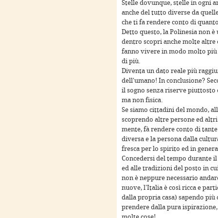
Stelle dovunque, stelle in ogni a
anche del tutto diverse da quelle 
che ti fa rendere conto di quanto
Detto questo, la Polinesia non 
dentro scopri anche molte altre 
urposes only
For development purposes only
For deve
fanno vivere in modo molto più 
di più.
Diventa un dato reale più raggiun
dell'umano! In conclusione? Se
il sogno senza riserve piuttosto 
ma non fisica.
Se siamo cittadini del mondo, al
scoprendo altre persone ed altri 
mente, fà rendere conto di tante 
diversa e la persona dalla cultur
fresca per lo spirito ed in genera
Concedersi del tempo durante il 
ed alle tradizioni del posto in cu
urposes only
For development purposes only
For deve
non è neppure necessario andare
nuove, l'Italia è così ricca e part
dalla propria casa) sapendo più
prendere dalla pura ispirazione,
molte cose!