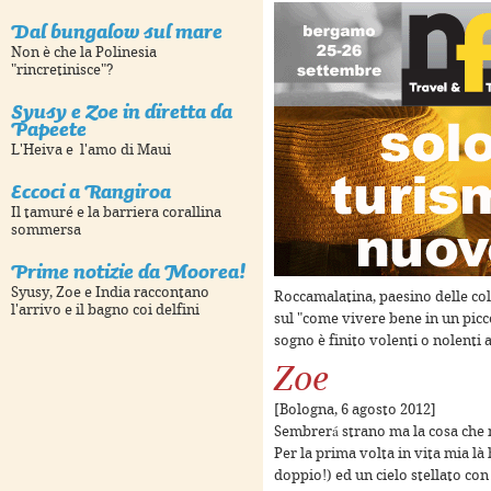
Dal bungalow sul mare
urposes only
For development purposes only
For deve
Non è che la Polinesia
"rincretinisce"?
Syusy e Zoe in diretta da
Papeete
L'Heiva e l'amo di Maui
Eccoci a Rangiroa
Il tamuré e la barriera corallina
sommersa
Prime notizie da Moorea!
Syusy, Zoe e India raccontano
Roccamalatina, paesino delle col
l'arrivo e il bagno coi delfini
sul "come vivere bene in un picco
urposes only
For development purposes only
For deve
sogno è finito volenti o nolenti 
Zoe
[Bologna, 6 agosto 2012]
Sembrerá strano ma la cosa che mi
Per la prima volta in vita mia l
doppio!) ed un cielo stellato con