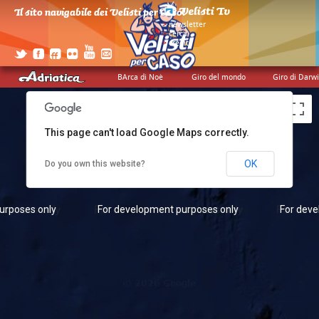
Il sito navigabile dei Velisti per Caso!
>
newsletter
urposes only
For development purposes only
For deve
>
cerca
>
credits
BArca di Noè
Giro del mondo
Giro di Darw
This page can't load Google Maps correctly.
OK
Do you own this website?
urposes only
For development purposes only
For deve