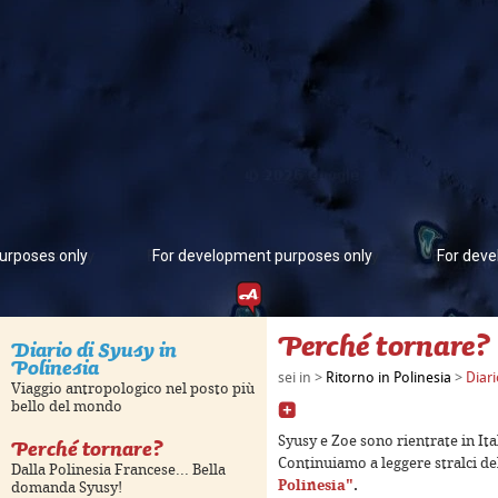
urposes only
For development purposes only
For deve
Perché tornare?
Diario di Syusy in
Polinesia
sei in >
Ritorno in Polinesia
>
Diari
Viaggio antropologico nel posto più
bello del mondo
Perché tornare?
Syusy e Zoe sono rientrate in Ita
Continuiamo a leggere stralci del
Dalla Polinesia Francese... Bella
Polinesia"
.
domanda Syusy!