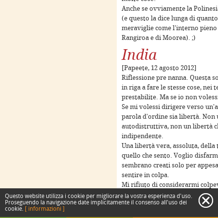
Anche se ovviamente la Polinesia 
(e questo la dice lunga di quant
meraviglie come l'interno pieno d
Rangiroa e di Moorea). ;)
India
[Papeete, 12 agosto 2012]
Riflessione pre nanna. Questa soc
urposes only
For development purposes only
For deve
in riga a fare le stesse cose, nei
prestabilite. Ma se io non voless
Se mi volessi dirigere verso un'a
parola d'ordine sia libertà. Non 
autodistruttiva, non un libertà 
indipendente.
Una libertà vera, assoluta, della t
quello che sento. Voglio disfarmi 
sembrano creati solo per appesan
sentire in colpa.
Mi rifiuto di considerarmi colpe
realtà.
Questo website utilizza i cookie per migliorare la vostra esperienza d'uso.
c
Proseguendo la navigazione date implicitamente il consenso all'uso dei
La vita è bella, cercate di non r
urposes only
For development purposes only
For deve
cookie.
[ informazioni ]
Keyboard shortcuts
Image may be subject to copyright
Terms
[19 agosto 2012]