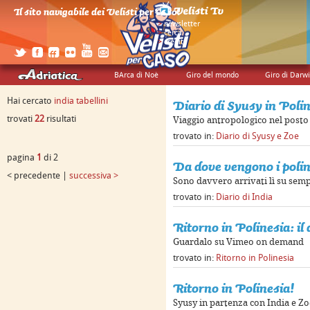
Il sito navigabile dei Velisti per Caso!
>
newsletter
>
cerca
>
credits
BArca di Noè
Giro del mondo
Giro di Darw
Hai cercato
india tabellini
Diario di Syusy in Poli
trovati
22
risultati
Viaggio antropologico nel posto
trovato in:
Diario di Syusy e Zoe
pagina
1
di 2
Da dove vengono i polin
< precedente |
successiva >
Sono davvero arrivati lì su sempl
trovato in:
Diario di India
Ritorno in Polinesia: i
Guardalo su Vimeo on demand
trovato in:
Ritorno in Polinesia
Ritorno in Polinesia!
Syusy in partenza con India e Zo