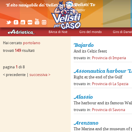
Il sito navigabile dei Velisti per Caso!
>
newsletter
>
cerca
>
credits
BArca di Noè
Giro del mondo
Giro di Darw
Hai cercato
portolano
Bajardo
trovati
149
risultati
And its Celtic feast
trovato in:
Provincia di Imperia
pagina
1
di 8
Assonautica harbour L
< precedente |
successiva >
Right at the end of the Gulf
trovato in:
Provincia di La Spezia
Alassio
The harbour and its famous Wal
trovato in:
Provincia di Savona
Arenzano
The Marina and the museum of 