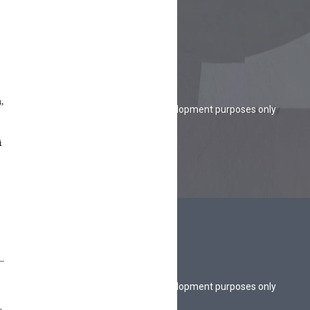
,
lopment purposes only
For development purposes only
i
lopment purposes only
For development purposes only