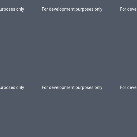
urposes only
For development purposes only
For deve
urposes only
For development purposes only
For deve