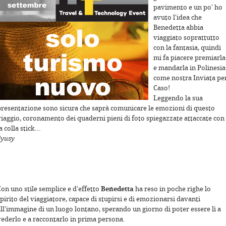
pavimento e un po' ho
avuto l'idea che
Benedetta abbia
viaggiato soprattutto
urposes only
For development purposes only
For deve
con la fantasia, quindi
mi fa piacere premiarla
e mandarla in Polinesia
come nostra Inviata pe
Caso!
Leggendo la sua
presentazione sono sicura che saprà comunicare le emozioni di questo
viaggio, coronamento dei quaderni pieni di foto spiegazzate attaccate con
a colla stick...
Syusy
urposes only
For development purposes only
For deve
Con uno stile semplice e d'effetto
Benedetta
ha reso in poche righe lo
pirito del viaggiatore, capace di stupirsi e di emozionarsi davanti
all'immagine di un luogo lontano, sperando un giorno di poter essere lì a
vederlo e a raccontarlo in prima persona.