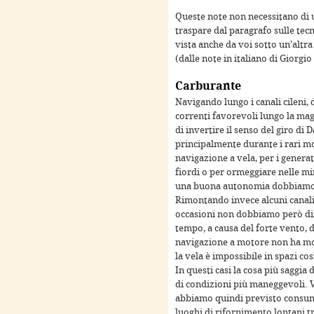
Queste note non necessitano di 
traspare dal paragrafo sulle tec
vista anche da voi sotto un’altra
(dalle note in italiano di Giorgi
Carburante
Navigando lungo i canali cileni, 
correnti favorevoli lungo la magg
di invertire il senso del giro di
principalmente durante i rari mo
navigazione a vela, per i genera
fiordi o per ormeggiare nelle mi
only
For development purposes only
For development
una buona autonomia dobbiamo g
Rimontando invece alcuni canal
occasioni non dobbiamo però dim
tempo, a causa del forte vento, d
navigazione a motore non ha mol
la vela è impossibile in spazi cos
In questi casi la cosa più saggia
di condizioni più maneggevoli. V
abbiamo quindi previsto consumi
luoghi di rifornimento lontani tr