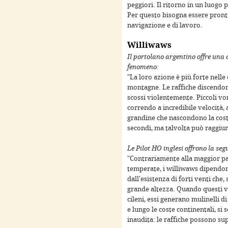
peggiori. Il ritorno in un luogo p
Per questo bisogna essere pront
navigazione e di lavoro.
Williwaws
Il portolano argentino offre una 
fenomeno:
"La loro azione è più forte nelle 
montagne. Le raffiche discendono
only
For development purposes only
For development
scossi violentemente. Piccoli vo
correndo a incredibile velocità,
grandine che nascondono la costa
secondi, ma talvolta può raggiun
Le Pilot HO inglesi offrono la seg
"Contrariamente alla maggior part
temperate, i williwaws dipendo
dall'esistenza di forti venti che
grande altezza. Quando questi ve
cileni, essi generano mulinelli 
e lungo le coste continentali, si
inaudita: le raffiche possono sup
only
For development purposes only
For development