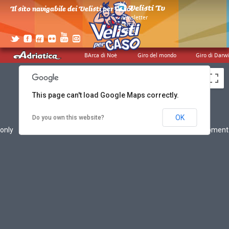
Il sito navigabile dei Velisti per Caso!
>
newsletter
>
cerca
>
credits
BArca di Noè
Giro del mondo
Giro di Darw
This page can't load Google Maps correctly.
OK
Do you own this website?
only
For development purposes only
For development