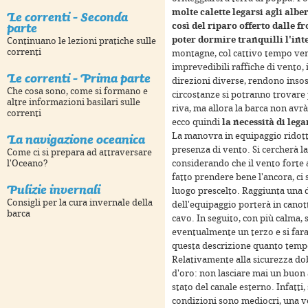
molte calette legarsi agli albe
Le correnti - Seconda
parte
così del riparo offerto dalle 
poter dormire tranquilli l'int
Continuano le lezioni pratiche sulle
correnti
montagne, col cattivo tempo ve
imprevedibili raffiche di vento, 
Le correnti - Prima parte
direzioni diverse, rendono insost
only
For development purposes only
For development
Che cosa sono, come si formano e
circostanze si potranno trovare
altre informazioni basilari sulle
riva, ma allora la barca non avrà
correnti
ecco quindi
la necessità di legar
La navigazione oceanica
La manovra in equipaggio ridott
presenza di vento. Si cercherà l
Come ci si prepara ad attraversare
considerando che il vento fort
l'Oceano?
fatto prendere bene l'ancora, ci s
Pulizie invernali
luogo prescelto. Raggiunta una
Consigli per la cura invernale della
dell'equipaggio porterà in canot
barca
cavo. In seguito, con più calma, 
eventualmente un terzo e si fara
questa descrizione quanto tempo
Relativamente alla sicurezza do
only
For development purposes only
For development
d'oro: non lasciare mai un buon 
stato del canale esterno. Infatti, 
condizioni sono mediocri, una v