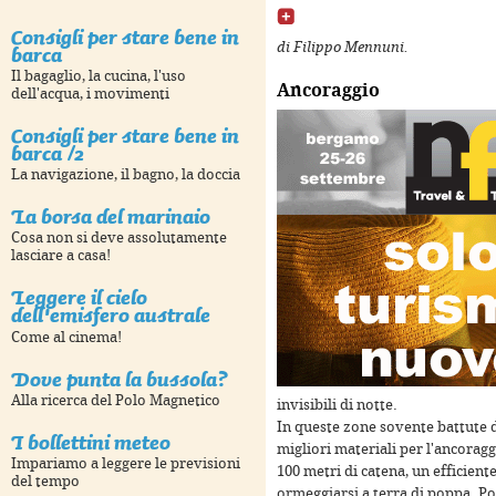
Consigli per stare bene in
barca
di Filippo Mennuni.
only
For development purposes only
For development
Il bagaglio, la cucina, l'uso
Ancoraggio
dell'acqua, i movimenti
Consigli per stare bene in
barca /2
La navigazione, il bagno, la doccia
La borsa del marinaio
Cosa non si deve assolutamente
lasciare a casa!
Leggere il cielo
dell'emisfero australe
Come al cinema!
only
For development purposes only
For development
Dove punta la bussola?
Alla ricerca del Polo Magnetico
invisibili di notte.
In queste zone sovente battute d
I bollettini meteo
migliori materiali per l'ancorag
Impariamo a leggere le previsioni
100 metri di catena, un efficien
del tempo
ormeggiarsi a terra di poppa. P