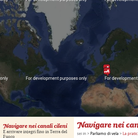
only
For development purposes only
For development
Navigare nei can
Navigare nei canali cileni
E arrivare integri fino in Terra del
sei in >
Parliamo di vela
>
La prati
Fuoco