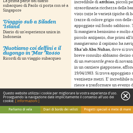
La prima parte del diario
incredibile di
anthias
, piccoli p
subacqueo di Paolo ci porta con sé a
straordinaria ricchezza della b
Singapore
visto tutte le varietà tipiche di 
Viaggio sub a Siladen
(razze di colore grigio con delle
Island
appoggiate sul fondo sabbioso. T
Si mangiava benissimo e molto 
Diario di un'esperienza unica in
Indonesia
piccolo antipasto, due primi all’
mangiavamo il capitano ha navig
Nuotiamo coi delfini e il
 development purposes only
For development purposes only
Sha’ab Abu Nuhas
, dove si tr
dugongo in Mar Rosso
breve consulto abbiamo deciso d
Ricordi di un viaggio subacqueo
di un
mercantile greco
di novanta
in un cantiere giapponese, affond
19/04/1983. Si trova appoggiato s
ventisette metri. E' incredibile 
riesce a trasformare un evento
provoca anche molte vittime (non
Questo website utilizza i cookie per migliorare la vostra esperienza d'uso.
c
di vita, sfruttando queste strutt
Proseguendo la navigazione date implicitamente il consenso all'uso dei
cookie.
[ informazioni ]
come base per coralli, gorgonie e
Keyboard shortcuts
Image may be subject to copyright
Terms
interamente. In questa immersio
Parliamo di vela
Diari di bordo dei velisti
Progetti speciali e mete di mare
esterna e ad alcune brevi penetra
La teoria
Da Adriatica
Speciale isole italiane
suoi motori enormi, l’officina co
La pratica
Da Gigi e Irene
Speciale Sicilia
 development purposes only
For development purposes only
comando. Risaliti da questa im
Gli avvistamenti
Da Simone Perotti
Speciale Polinesia
focaccia alle olive appena sforna