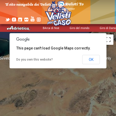
Il sito navigabile dei Velisti per Caso!
>
newsletter
>
cerca
>
credits
BArca di Noè
Giro del mondo
Giro di Darw
This page can't load Google Maps correctly.
 development purposes only
For development purposes only
OK
Do you own this website?