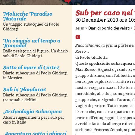
Sub per caso ne
Molucche Paradiso
Naturale
30 December 2010 ore 10
Un viaggio subacqueo di Paolo
sei in >
Diari di bordo dei velisti
>
Ghidotti
Un viaggio nel tempo a
Komodo!
Pubblichiamo la prima parte del
Dalla preistoria al futuro. Un diario
Rosso...
sub di Paolo Ghidotti
di Paolo Ghidotti.
Questa
spedizione subacquea
s
Sotto al mare di Cortez
 development purposes only
For development purposes only
Mar Rosso
. A questa grande av
Diario subacqueo di Paolo Ghidotti
gruppo di amici, con l’obbietti
in Messico
barca, per esplorare i relitti e i
Sub in Honduras
nostro viaggio inizia il 10 e ter
incredibile, alle due, sono partit
Diario subacqueo di Paolo Ghidotti
gruppo che, malgrado l’orario, è 
tra squali e delfini
voglia di partire. Tutti insieme
Archeologia subacquea
l’aereo che, con circa quattro or
Alcuni suggerimenti per i sub per
parte dell’equipaggio che aspett
caso in Italia
avrebbe fatto da albergo e divi
si chiama Princess Zeinab, si pu
Avventura sotto i ghiacci