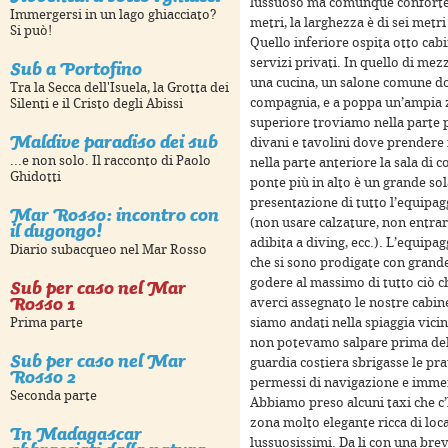
lussuoso ma comunque confortev
Immergersi in un lago ghiacciato?
metri, la larghezza è di sei met
Si può!
 development purposes only
For development purposes only
Quello inferiore ospita otto cab
Sub a Portofino
servizi privati. In quello di mezz
una cucina, un salone comune do
Tra la Secca dell'Isuela, la Grotta dei
compagnia, e a poppa un’ampia z
Silenti e il Cristo degli Abissi
superiore troviamo nella parte p
Maldive paradiso dei sub
divani e tavolini dove prendere i
...e non solo. Il racconto di Paolo
nella parte anteriore la sala di c
Ghidotti
ponte più in alto è un grande sol
presentazione di tutto l’equipag
Mar Rosso: incontro con
(non usare calzature, non entrare
il dugongo!
adibita a diving, ecc.). L’equip
Diario subacqueo nel Mar Rosso
che si sono prodigate con grande 
Sub per caso nel Mar
godere al massimo di tutto ciò c
 development purposes only
For development purposes only
Rosso 1
averci assegnato le nostre cabine
siamo andati nella spiaggia vicina
Prima parte
non potevamo salpare prima della
Sub per caso nel Mar
guardia costiera sbrigasse le prat
Rosso 2
permessi di navigazione e immersi
Seconda parte
Abbiamo preso alcuni taxi che c
zona molto elegante ricca di loca
In Madagascar
lussuosissimi. Da li con una br