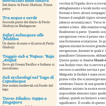
abbracciati dalla natura
vecchia di Urgada, dove si trova
Dal diario di Paolo Ghidotti. Prima
abbigliamento e locali molto eco
parte.
fermati a bere, alcuni compagni 
Fra acqua e verde
fumare il narghilè (tipico strum
Seconda parte del diario di Paolo
tabacco aromatizzato). Verso le 1
 development purposes only
For development purposes only
Ghidotti in Madagascar
andare a letto. Alla mattina sveg
finalmente si parte. Quando sono 
Safari subacqueo alle
navigazione verso il primo sito 
Maldive
una fortissima eccitazione. In q
Un diario di mare e di terra di Paolo
appena iniziata la nostra grande
Ghidotti
navigazione, durante le quali e’ 
Vaggio sub a Papua: Raja
pianificare l’immersione, abbiam
Ampat
Questo punto si chiama
Shaab e
Dove gli Oceani Pacifico e Indiano si
sua facilità visto che ci serviva 
incontrano
zavorra ci sarebbe servita e per
Malgrado la facilità è stata ricca
Sub archeologi nel Lago di
prima volta che si immergevano s
Capodacqua
 development purposes only
For development purposes only
sembrato l’inizio di una grande 
Due mulini medievali sul fondo del
abbiamo iniziato la nostra escu
lago
impossibile elencare tutto quello
Verso Siladen: tappa a
infiniti, quindi mi limiterò a ra
Singapore
significativi. Il corallo di ques