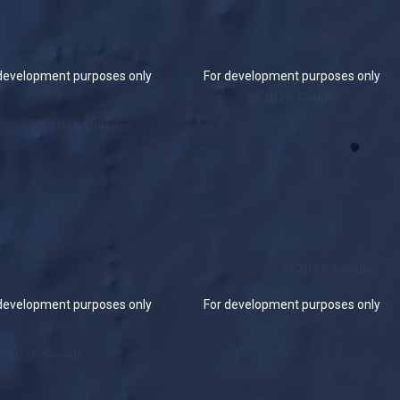
development purposes only
For development purposes only
development purposes only
For development purposes only