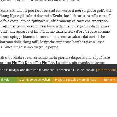
egli infuocati minuscoli peperoncini rossi o verdi.
asciata Phuket si può fare rotta ad est, verso il meraviglioso
golfo del
Phang Nga
e gli isolotti davanti a
Krabi
, località turistica sulla costa. Il
golfo è costellato da “pinnacoli”, affioramenti calcarei che emergono
For development purposes only
For development purpos
irettamente dall’oceano, resi famosi da quello detto “l’isola di James
Bond”, che appare nel film "L’uomo dalla pistola d’oro". Spero ci siano
ancora spiagge bianche incontaminate, non assaltate dai turisti che
barcano dalle “long tail”, le tipiche rumorose barche tai con l’asse
ell’elica lunghissimo dietro la poppa.
Saltando Krabi se non si hanno molti giorni a disposizione, si può fare
rotta su
Phi Phi Don e Phi Phi Lee.
La prima, più grande, ha acque
ristalline e spiagge bianchissime, la seconda, nota al grande pubblico per
endo la navigazione date implicitamente il consenso all'uso dei cookie.
[ informazioni 
essere stata l’affascinante ambientazione del film "The Beach" con
Leonardo Di Caprio, è un’isoletta rocciosa, con una bella baia circondata d
 di vela
Diari di bordo dei velisti
Progetti speciali e mete di mare
Ritorno in 
scogliere imponenti. A terra c’è un’interessante Grotta del Vichingo, con
Da Adriatica
Speciale isole italiane
Ritorno in P
For development purposes only
For development purpos
ideogrammi che raffigurano una flotta forse scandinava.
Da Gigi e Irene
Speciale Sicilia
Diario di Sy
enti
Da Simone Perotti
Speciale Polinesia
Diario di In
opo tanti luoghi famosi sarà bello dirigersi verso sud, alla ricerca di una
i bordo
Dai Velisti per Caso
Speciale Thailandia
Diario di B
avigazione più esplorativa e della tranquillità dei
parchi naturali
rinare
Da Paolo Ghidotti (Sub)
Slow Tour Padano
marini di Rok Nok e di Tarutao
. Il primo è un antico luogo di pesca, un
marinaresco
Tutti i nostri viaggi sul web
i
lembo di sabbia sovrastato dalla foresta tropicale, con una sorgente