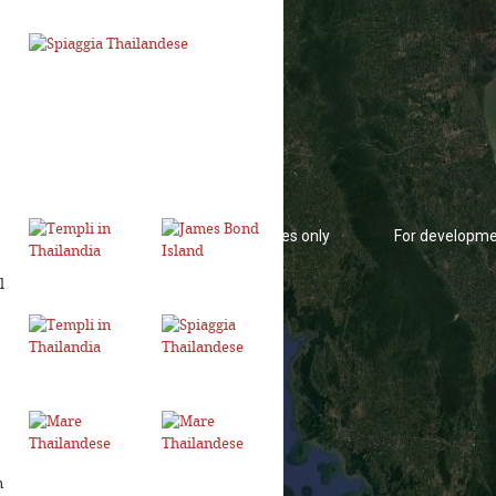
es only
For development purposes only
For developme
l
n