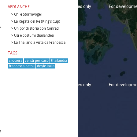
es only
For development purposes only
For developme
VEDI ANCHE
>
Chi è Stormvogel
>
La Regata del Re (King's Cup)
o
>
Un po' di storia con Conrad
>
Usi e costumi thailandesi
>
La Thailandia vista da Francesca
TAGS
crociera
velisti per caso
thailandia
francesca natoli
doyle italia
es only
For development purposes only
For developme
.
a