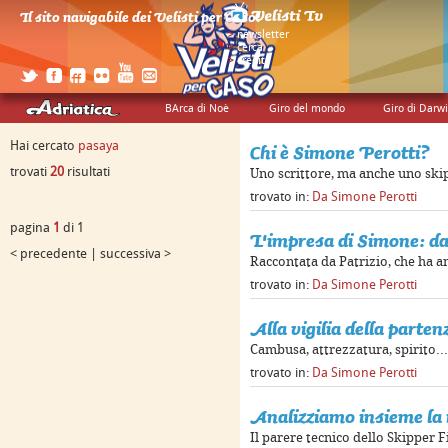
Il sito navigabile dei Velisti per Caso!
>
newsletter
>
cerca
>
credits
BArca di Noè
Giro del mondo
Giro di Darw
Hai cercato
pasaya
Chi è Simone Perotti?
trovati
20
risultati
Uno scrittore, ma anche uno ski
trovato in:
Da Simone Perotti
pagina
1
di 1
L'impresa di Simone: d
< precedente | successiva >
Raccontata da Patrizio, che ha a
trovato in:
Da Simone Perotti
Alla vigilia della parten
Cambusa, attrezzatura, spirito..
trovato in:
Da Simone Perotti
Analizziamo insieme la 
Il parere tecnico dello Skipper 