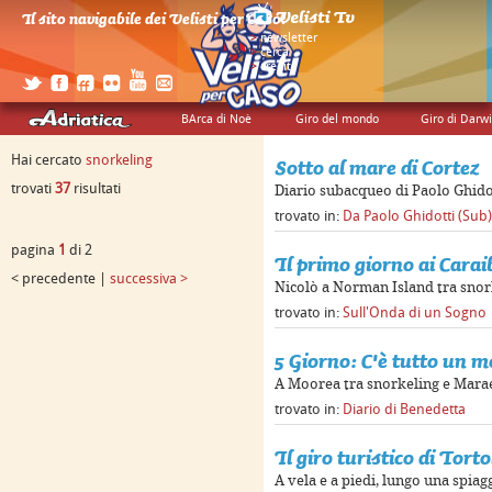
Il sito navigabile dei Velisti per Caso!
>
newsletter
>
cerca
>
credits
BArca di Noè
Giro del mondo
Giro di Darw
Hai cercato
snorkeling
Sotto al mare di Cortez
trovati
37
risultati
Diario subacqueo di Paolo Ghido
trovato in:
Da Paolo Ghidotti (Sub)
pagina
1
di 2
Il primo giorno ai Carai
< precedente |
successiva >
Nicolò a Norman Island tra snork
trovato in:
Sull'Onda di un Sogno
5 Giorno: C'è tutto un m
A Moorea tra snorkeling e Mara
trovato in:
Diario di Benedetta
Il giro turistico di Torto
A vela e a piedi, lungo una spia